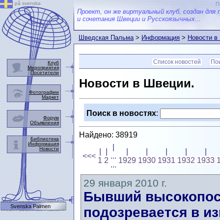
på svenska
П
Проект, он же виртуальный клуб, создан для 
и сочетания Швеции и Русскоязычных...
Шведская Пальма
>
Информация
>
Новости в
Список новостей
Пои
Клуб
Мероприятия
Посетители
Новости в Швеции.
Фотографии
Маркет
Поиск в новостях
:
Форум
Объявления
Найдено: 38919
Библиотека
Информация
|
Новости
|
|
|
|
|
|
|
<<<
...
1
2
1929
1930
1931
1932
1933
...
29 января 2010 г.
Бывший высокопос
Svenska Palmen
подозревается в и