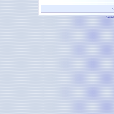
К
Swedi