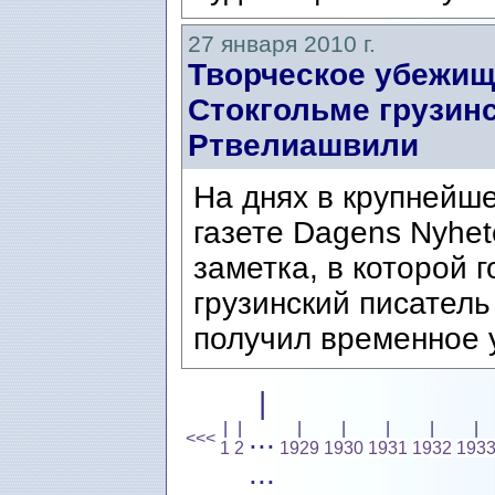
27 января 2010 г.
Творческое убежищ
Стокгольме грузин
Ртвелиашвили
На днях в крупнейш
газете Dagens Nyhe
заметка, в которой г
грузинский писател
получил временное 
|
|
|
|
|
|
|
|
...
<<<
1
2
1929
1930
1931
1932
193
...