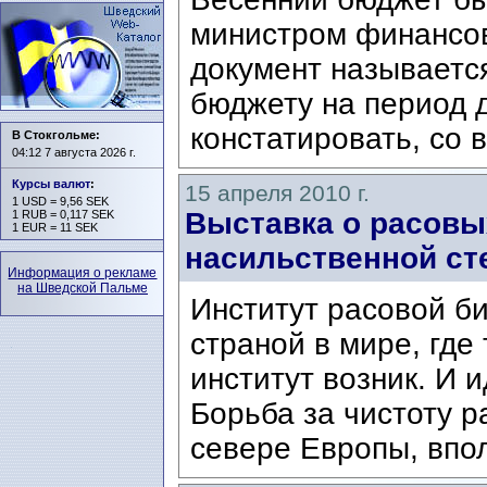
министром финансо
документ называется
бюджету на период 
констатировать, со 
В Стокгольме:
04:12 7 августа 2026 г.
Курсы валют
:
15 апреля 2010 г.
1 USD = 9,56 SEK
Выставка о расовы
1 RUB = 0,117 SEK
1 EUR = 11 SEK
насильственной ст
Информация о рекламе
на Шведской Пальме
Институт расовой б
страной в мире, где
институт возник. И 
Борьба за чистоту р
севере Европы, впол