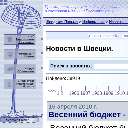
på svenska
П
Проект, он же виртуальный клуб, создан для 
и сочетания Швеции и Русскоязычных...
Шведская Пальма
>
Информация
>
Новости в
Список новостей
Пои
Клуб
Мероприятия
Посетители
Новости в Швеции.
Фотографии
Маркет
Поиск в новостях
:
Форум
Объявления
Найдено: 38919
Библиотека
Информация
|
Новости
|
|
|
|
|
|
|
<<<
...
1
2
1906
1907
1908
1909
1910
...
15 апреля 2010 г.
Весенний бюджет -
Svenska Palmen
Весенний бюджет бы