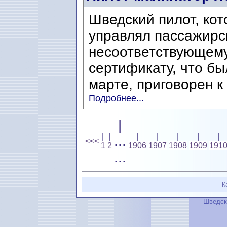
Шведский пилот, кот
управлял пассажирс
несоответствующему
сертификату, что бы
марте, приговорен к
Подробнее...
|
|
|
|
|
|
|
|
...
<<<
1
2
1906
1907
1908
1909
191
...
К
Шведск