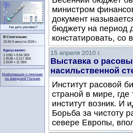
министром финансо
документ называется
бюджету на период 
констатировать, со 
В Стокгольме:
15:50 9 августа 2026 г.
Курсы валют
:
15 апреля 2010 г.
1 USD = 9,56 SEK
Выставка о расовы
1 RUB = 0,117 SEK
1 EUR = 11 SEK
насильственной ст
Информация о рекламе
на Шведской Пальме
Институт расовой б
страной в мире, где
институт возник. И 
Борьба за чистоту р
севере Европы, впол