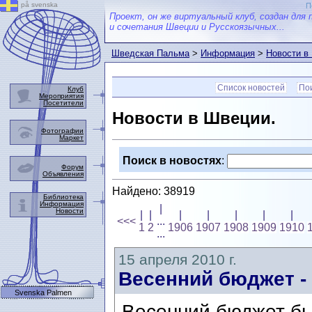
på svenska
П
Проект, он же виртуальный клуб, создан для 
и сочетания Швеции и Русскоязычных...
Шведская Пальма
>
Информация
>
Новости в
Список новостей
Пои
Клуб
Мероприятия
Посетители
Новости в Швеции.
Фотографии
Маркет
Поиск в новостях
:
Форум
Объявления
Найдено: 38919
Библиотека
Информация
|
Новости
|
|
|
|
|
|
|
<<<
...
1
2
1906
1907
1908
1909
1910
...
15 апреля 2010 г.
Весенний бюджет -
Svenska Palmen
Весенний бюджет бы