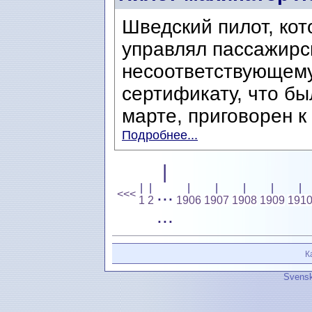
Шведский пилот, кот
управлял пассажирс
несоответствующему
сертификату, что бы
марте, приговорен к
Подробнее...
|
|
|
|
|
|
|
|
...
<<<
1
2
1906
1907
1908
1909
191
...
К
Svensk