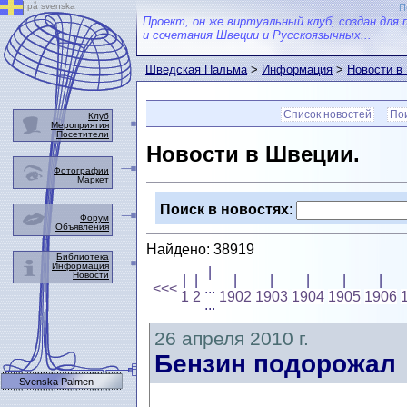
på svenska
П
Проект, он же виртуальный клуб, создан для 
и сочетания Швеции и Русскоязычных...
Шведская Пальма
>
Информация
>
Новости в
Список новостей
Пои
Клуб
Мероприятия
Посетители
Новости в Швеции.
Фотографии
Маркет
Поиск в новостях
:
Форум
Объявления
Найдено: 38919
Библиотека
Информация
|
Новости
|
|
|
|
|
|
|
<<<
...
1
2
1902
1903
1904
1905
1906
...
26 апреля 2010 г.
Бензин подорожал
Svenska Palmen