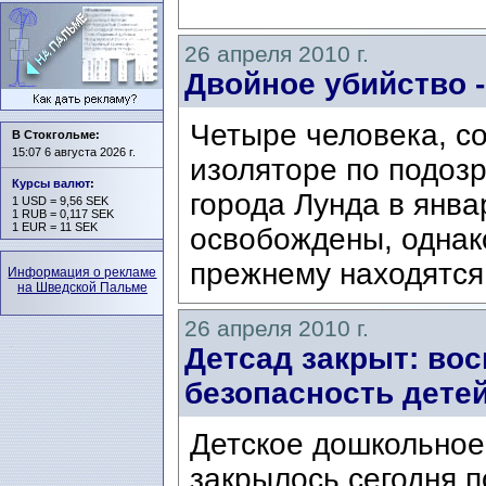
26 апреля 2010 г.
Двойное убийство 
Четыре человека, с
В Стокгольме:
15:07 6 августа 2026 г.
изоляторе по подоз
Курсы валют
:
города Лунда в янва
1 USD = 9,56 SEK
1 RUB = 0,117 SEK
1 EUR = 11 SEK
освобождены, однако
прежнему находятся 
Информация о рекламе
на Шведской Пальме
26 апреля 2010 г.
Детсад закрыт: вос
безопасность дете
Детское дошкольное
закрылось сегодня 