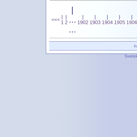
|
|
|
|
|
|
|
|
...
<<<
1
2
1902
1903
1904
1905
190
...
К
Svensk