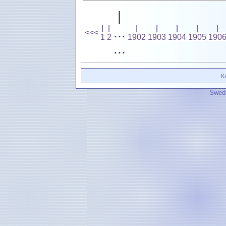
|
|
|
|
|
|
|
|
...
<<<
1
2
1902
1903
1904
1905
190
...
К
Swedi