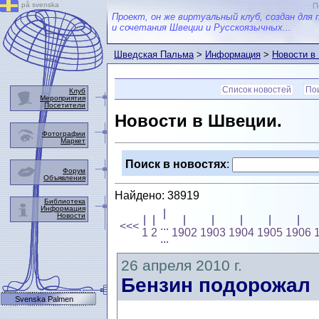
på svenska
П
Проект, он же виртуальный клуб, создан для 
и сочетания Швеции и Русскоязычных...
Шведская Пальма
>
Информация
>
Новости в
Список новостей
Пои
Клуб
Мероприятия
Посетители
Новости в Швеции.
Фотографии
Маркет
Поиск в новостях
:
Форум
Объявления
Найдено: 38919
Библиотека
Информация
|
Новости
|
|
|
|
|
|
|
<<<
...
1
2
1902
1903
1904
1905
1906
...
26 апреля 2010 г.
Бензин подорожал
Svenska Palmen