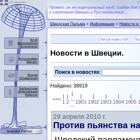
på svenska
П
Проект, он же виртуальный клуб, создан для 
и сочетания Швеции и Русскоязычных...
Шведская Пальма
>
Информация
>
Новости в
Список новостей
Пои
Клуб
Мероприятия
Посетители
Новости в Швеции.
Фотографии
Маркет
Поиск в новостях
:
Форум
Объявления
Найдено: 38919
Библиотека
Информация
|
Новости
|
|
|
|
|
|
|
<<<
...
1
2
1901
1902
1903
1904
1905
...
29 апреля 2010 г.
Против пьянства н
Svenska Palmen
Шведский парламент