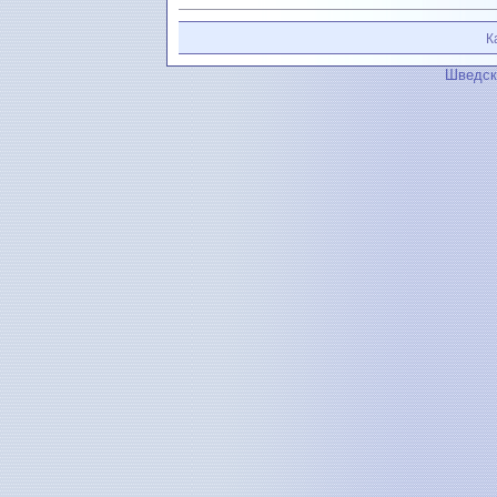
К
Шведск