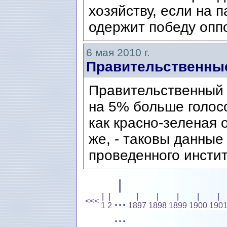
хозяйству, если на 
одержит победу оппо
6 мая 2010 г.
Правительственны
Правительственный 
на 5% больше голосо
как красно-зеленая 
же, - таковы данные
проведенного инстит
|
|
|
|
|
|
|
|
...
<<<
1
2
1897
1898
1899
1900
190
...