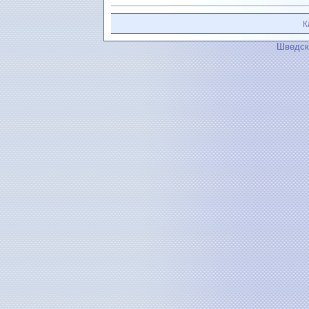
К
Шведск