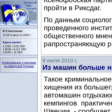
пройти в Риксдаг.
По данным социолог
проведенного инсти
В Стокгольме:
общественного мнен
14:35 9 августа 2026 г.
рапространяющую р.
Курсы валют
:
1 USD = 9,56 SEK
1 RUB = 0,117 SEK
1 EUR = 11 SEK
9 июля 2010 г.
Информация о рекламе
Из машин больше н
на Шведской Пальме
Такое криминальное
хищения из большег
автомашин отдыхаю
кемпингов практиче
Швеции, - сообщает