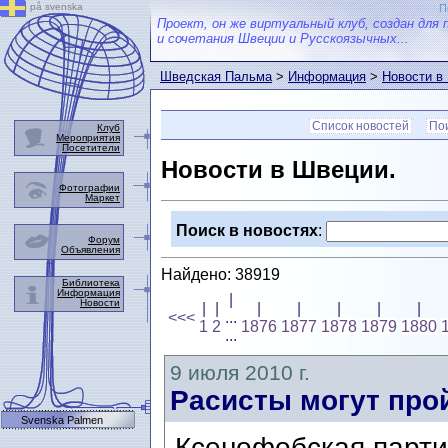
på svenska
П
Проект, он же виртуальный клуб, создан для 
и сочетания Швеции и Русскоязычных...
Шведская Пальма
>
Информация
>
Новости в
Список новостей
Пои
Клуб
Мероприятия
Посетители
Новости в Швеции.
Фотографии
Маркет
Поиск в новостях
:
Форум
Объявления
Найдено: 38919
Библиотека
Информация
|
Новости
|
|
|
|
|
|
|
<<<
...
1
2
1876
1877
1878
1879
1880
...
9 июля 2010 г.
Расисты могут про
Svenska Palmen
Ксенофобская парт