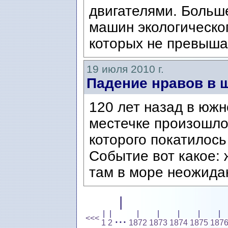
двигателями. Больш
машин экологическог
которых не превыша
19 июля 2010 г.
Падение нравов в 
120 лет назад в юж
местечке произошло
которого покатилось
Событие вот какое:
там в море неожидан
|
|
|
|
|
|
|
|
...
<<<
1
2
1872
1873
1874
1875
187