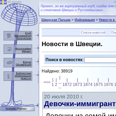
på svenska
П
Проект, он же виртуальный клуб, создан для 
и сочетания Швеции и Русскоязычных...
Шведская Пальма
>
Информация
>
Новости в
Список новостей
Пои
Клуб
Мероприятия
Посетители
Новости в Швеции.
Фотографии
Маркет
Поиск в новостях
:
Форум
Объявления
Найдено: 38919
Библиотека
Информация
|
Новости
|
|
|
|
|
|
|
<<<
...
1
2
1872
1873
1874
1875
1876
...
20 июля 2010 г.
Девочки-иммигрант
Svenska Palmen
Девочки из семей и