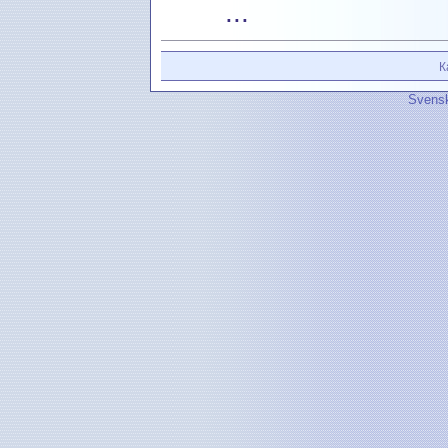
...
К
Svensk