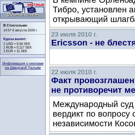
Тибро, установлен 
открывающий шлагба
В Стокгольме:
14:57 6 августа 2026 г.
23 июля 2010 г.
Курсы валют
:
Ericsson - не блес
1 USD = 9,56 SEK
1 RUB = 0,117 SEK
1 EUR = 11 SEK
Информация о рекламе
на Шведской Пальме
22 июля 2010 г.
Факт провозглашен
не противоречит м
Международный суд 
вердикт по вопросу 
независимости Косо