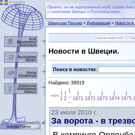
på svenska
П
Проект, он же виртуальный клуб, создан для 
и сочетания Швеции и Русскоязычных...
Шведская Пальма
>
Информация
>
Новости в
Список новостей
Пои
Клуб
Мероприятия
Посетители
Новости в Швеции.
Фотографии
Маркет
Поиск в новостях
:
Форум
Объявления
Найдено: 38919
Библиотека
Информация
|
Новости
|
|
|
|
|
|
|
<<<
...
1
2
1871
1872
1873
1874
1875
...
23 июля 2010 г.
За ворота - в трез
Svenska Palmen
В кемпинге Орленбад