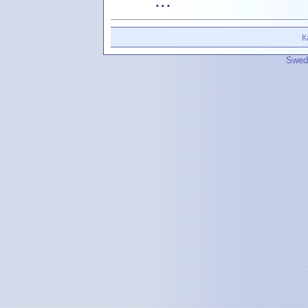
...
К
Swedi