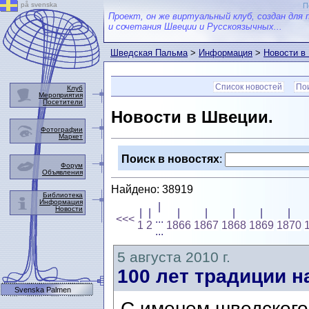
på svenska
П
Проект, он же виртуальный клуб, создан для 
и сочетания Швеции и Русскоязычных...
Шведская Пальма
>
Информация
>
Новости в
Список новостей
Пои
Клуб
Мероприятия
Посетители
Новости в Швеции.
Фотографии
Маркет
Поиск в новостях
:
Форум
Объявления
Найдено: 38919
Библиотека
Информация
|
Новости
|
|
|
|
|
|
|
<<<
...
1
2
1866
1867
1868
1869
1870
...
5 августа 2010 г.
100 лет традиции 
Svenska Palmen
С именем шведского