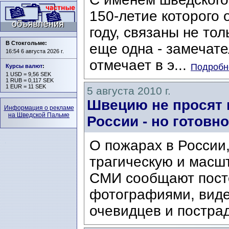
150-летие которого 
году, связаны не тол
В Стокгольме:
еще одна - замечате
16:54 6 августа 2026 г.
отмечает в э...
Подробне
Курсы валют
:
1 USD = 9,56 SEK
1 RUB = 0,117 SEK
1 EUR = 11 SEK
5 августа 2010 г.
Швецию не просят 
Информация о рекламе
на Шведской Пальме
России - но готовн
О пожарах в России
трагическую и масш
СМИ сообщают посто
фотографиями, виде
очевидцев и пострад