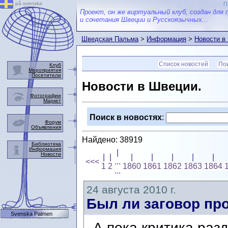
på svenska
П
Проект, он же виртуальный клуб, создан для 
и сочетания Швеции и Русскоязычных...
Шведская Пальма
>
Информация
>
Новости в
Список новостей
Пои
Клуб
Мероприятия
Посетители
Новости в Швеции.
Фотографии
Маркет
Поиск в новостях
:
Форум
Объявления
Найдено: 38919
Библиотека
Информация
|
Новости
|
|
|
|
|
|
|
<<<
...
1
2
1860
1861
1862
1863
1864
...
24 августа 2010 г.
Был ли заговор пр
Svenska Palmen
А пока критика разд