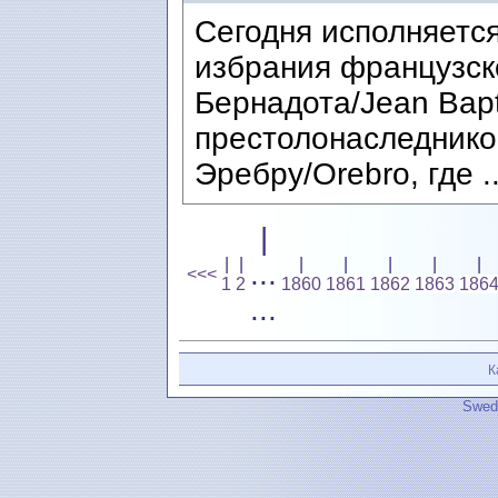
Сегодня исполняется
избрания французск
Бернадота/Jean Bapt
престолонаследнико
Эребру/Orebro, где .
|
|
|
|
|
|
|
|
...
<<<
1
2
1860
1861
1862
1863
186
...
К
Swedi