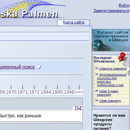
Войти
Зарегистрироваться
Карта сайта
Последние
Объявления:
ширенный поиск
сдается комната
дипломированный
психолог для
взрослых,
подростков и пар
|
|
|
|
|
|
|
сдаю 3-комн.
69
1870
1871
1872
1944
1945
1946
>>>
квартиру
сдам комнату
быстро, как раньше.
Нравятся ли вам
Шведские
продукты
питания?