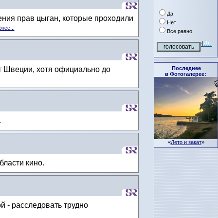
Да
ения прав цыган, которые проходили
Нет
нее...
Все равно
Последнее
т Швеции, хотя официально до
в Фотогалерее:
.
«
Лето и закат
»
бласти кино.
й - расследовать трудно