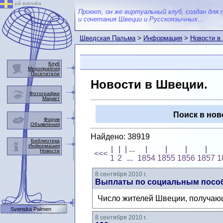
på svenska
Проект, он же виртуальный клуб, создан для 
и сочетания Швеции и Русскоязычных...
Шведская Пальма
>
Информация
>
Новости в
Клуб
Мероприятия
Посетители
Новости в Швеции.
Фотографии
Маркет
Поиск в нов
Форум
Объявления
Найдено: 38919
Библиотека
Информация
|
|
| ...
|
|
|
|
Новости
<<<
1
2
...
1854
1855
1856
1857
1
8 сентября 2010 г.
Выплаты по социальным пособ
Число жителей Швеции, получающи
Svenska Palmen
8 сентября 2010 г.