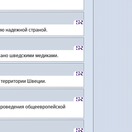
ию надежной страной.
овано шведскими медиками.
а территории Швеции.
проведения общеевропейской