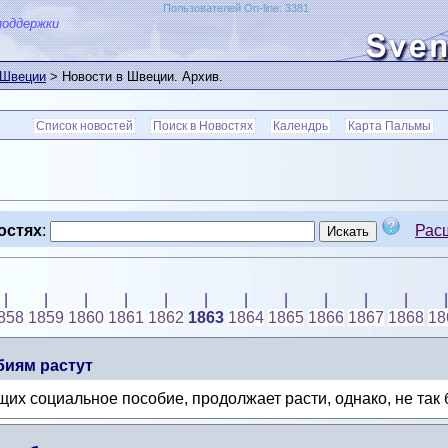
Пользователей On-line: 3381
поддержки
 Швеции
> Новости в Швеции. Архив.
Список новостей
Поиск в Новостях
Календрь
Карта Пальмы
остях
:
Рас
|
|
|
|
|
|
|
|
|
|
|
|
858
1859
1860
1861
1862
1863
1864
1865
1866
1867
1868
18
иям растут
х социальное пособие, продолжает расти, однако, не так 