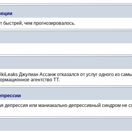
веции
т быстрей, чем прогнозировалось.
kiLeaks Джулиан Ассанж отказался от услуг одного из сам
ормационное агентство ТТ.
епрессии
ая депрессия или маниакально-депрессивный синдром не 