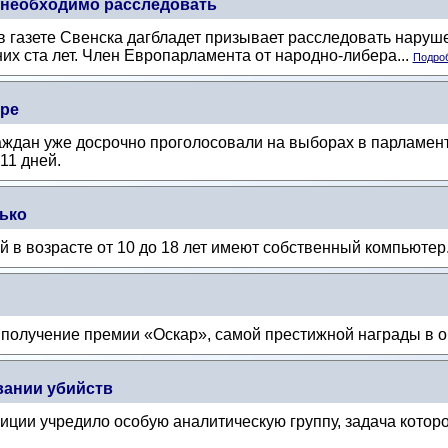
- необходимо расследовать
в газете Свенска дагбладет призывает расследовать наруш
х ста лет. Член Европарламента от народно-либера...
Подроб
аре
ждан уже досрочно проголосовали на выборах в парламен
11 дней.
ько
 в возрасте от 10 до 18 лет имеют собственный компьютер
получение премии «Оскар», самой престижной награды в о
вании убийств
ции учредило особую аналитическую группу, задача которо