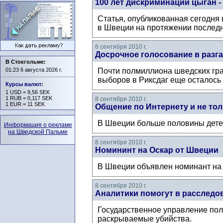
100 лет дискриминации цыган 
Статья, опубликованная сегодня 
в Швеции на протяжении последни
8 сентября 2010 г.
Досрочное голосование в разг
В Стокгольме:
01:23 6 августа 2026 г.
Почти полмиллиона шведских гра
выборов в Риксдаг еще осталось 
Курсы валют
:
1 USD = 9,56 SEK
1 RUB = 0,117 SEK
8 сентября 2010 г.
1 EUR = 11 SEK
Общение по Интернету и не тол
В Швеции больше половины детей
Информация о рекламе
на Шведской Пальме
8 сентября 2010 г.
Номининт на Оскар от Швеции
В Швеции объявлен номинант на 
8 сентября 2010 г.
Аналитики помогут в расследо
Государственное управление поли
раскрываемые убийства.