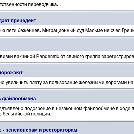
тственности переводчика.
дает прецедент
ю пяти беженцев. Миграционный суд Мальмё не счел Грец
ививки вакциной Pandemrix от свиного гриппа зарегистрир
дорожают
о увеличить плату за пользование железными дорогами н
в файлообмена
дъявлено подозрение в незаконном файлообмене в ходе 
е бельгийской полиции.
е - пенсионерам и рестораторам