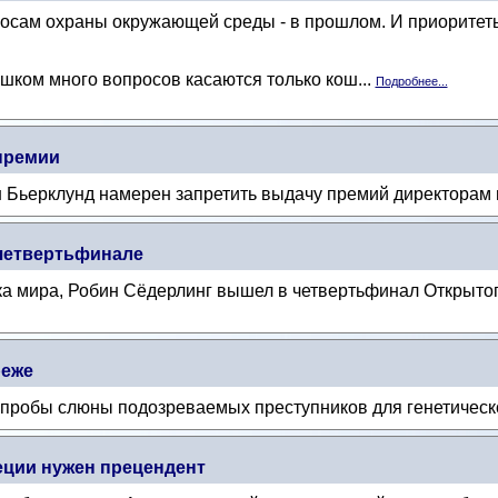
росам охраны окружающей среды - в прошлом. И приорите
ишком много вопросов касаются только кош...
Подробнее...
 премии
 Бьерклунд намерен запретить выдачу премий директорам
четвертьфинале
тка мира, Робин Сёдерлинг вышел в четвертьфинал Открыт
реже
пробы слюны подозреваемых преступников для генетическ
ции нужен прецендент