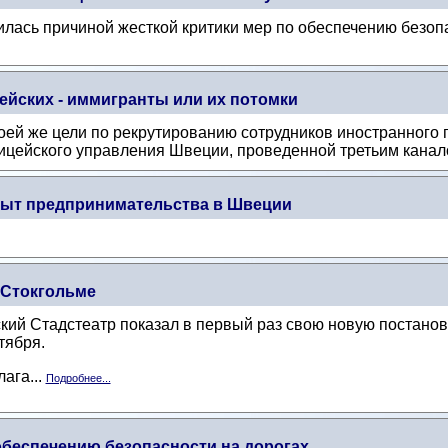
илась причиной жесткой критики мер по обеспечению безоп
ейских - иммигранты или их потомки
оей же цели по рекрутированию сотрудников иностранного
ицейского управления Швеции, проведенной третьим канал
пыт предпринимательства в Швеции
в Стокгольме
ский Стадстеатр показал в первый раз свою новую постанов
тября.
лага...
Подробнее...
беспечению безопасности на дорогах