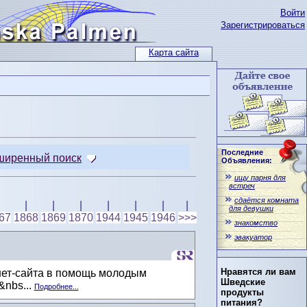
Войти
Зарегистрироваться
Карта сайта
Последние
ширенный поиск
Объявления:
ищу парня для
встреч
сдаётся комната
|
|
|
|
|
|
|
для девушки
67
1868
1869
1870
1944
1945
1946
>>>
знакомство
эвакуатор
Нравятся ли вам
нет-сайта в помощь молодым
Шведские
&nbs...
Подробнее...
продукты
питания?