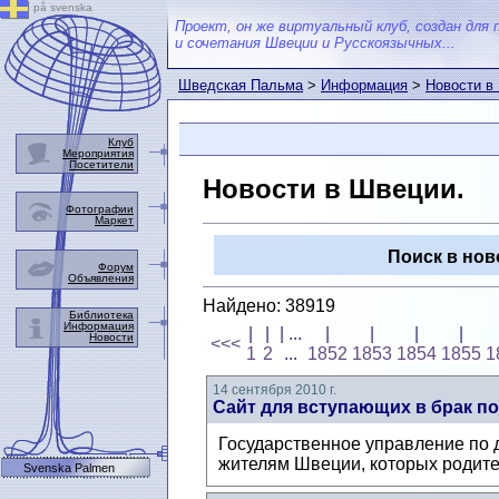
på svenska
Проект, он же виртуальный клуб, создан для 
и сочетания Швеции и Русскоязычных...
Шведская Пальма
>
Информация
>
Новости в
Клуб
Мероприятия
Посетители
Новости в Швеции.
Фотографии
Маркет
Поиск в нов
Форум
Объявления
Найдено: 38919
Библиотека
Информация
|
|
| ...
|
|
|
|
Новости
<<<
1
2
...
1852
1853
1854
1855
1
14 сентября 2010 г.
Сайт для вступающих в брак п
Государственное управление по 
жителям Швеции, которых родител
Svenska Palmen