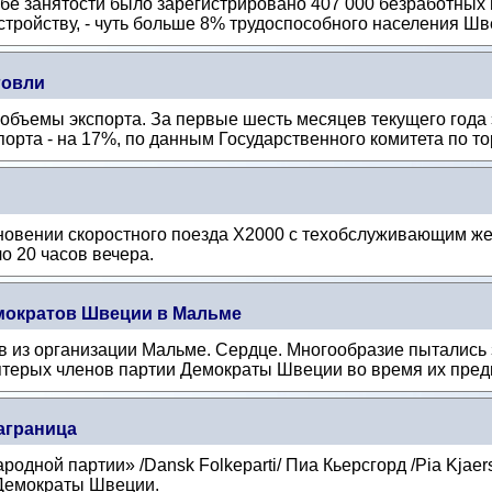
бе занятости было зарегистрировано 407 000 безработных 
тройству, - чуть больше 8% трудоспособного населения Шв
говли
бъемы экспорта. За первые шесть месяцев текущего года 
орта - на 17%, по данным Государственного комитета по тор
кновении скоростного поезда X2000 с техобслуживающим 
о 20 часов вечера.
мократов Швеции в Мальме
в из организации Мальме. Сердце. Многообразие пытались 
терых членов партии Демократы Швеции во время их пред
аграница
родной партии» /Dansk Folkeparti/ Пиа Кьерсгорд /Pia Kja
 Демократы Швеции.