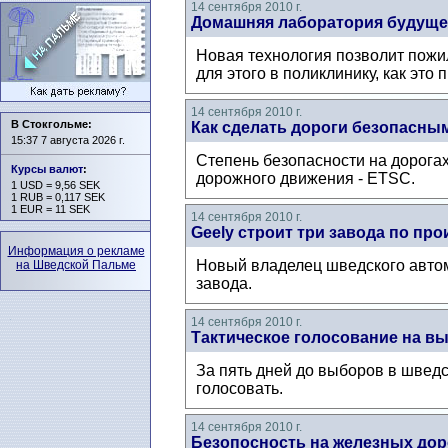
14 сентября 2010 г.
Домашняя лаборатория будуще
Новая технология позволит пожи
для этого в поликлинику, как это 
14 сентября 2010 г.
В Стокгольме:
Как сделать дороги безопасны
15:37 7 августа 2026 г.
Степень безопасности на дорогах
Курсы валют
:
дорожного движения - ETSC.
1 USD = 9,56 SEK
1 RUB = 0,117 SEK
1 EUR = 11 SEK
14 сентября 2010 г.
Geely строит три завода по пр
Информация о рекламе
Новый владелец шведского автомо
на Шведской Пальме
завода.
14 сентября 2010 г.
Тактическое голосование на в
За пять дней до выборов в шведс
голосовать.
14 сентября 2010 г.
Безопосность на железных дор