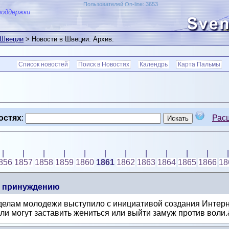
Пользователей On-line: 3653
поддержки
 Швеции
> Новости в Швеции. Архив.
Список новостей
Поиск в Новостях
Календрь
Карта Пальмы
остях
:
Рас
|
|
|
|
|
|
|
|
|
|
|
|
856
1857
1858
1859
1860
1861
1862
1863
1864
1865
1866
18
о принуждению
делам молодежи выступило с инициативой создания Интер
и могут заставить жениться или выйти замуж против воли.