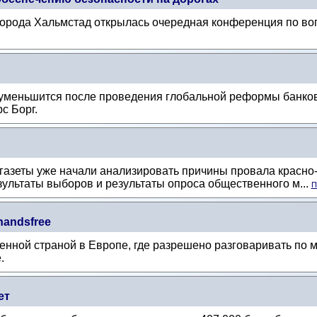
города Хальмстад открылась очередная конференция по во
меньшится после проведения глобальной реформы банковск
с Борг.
 газеты уже начали анализировать причины провала красно
зультаты выборов и результаты опроса общественного м...
П
handsfree
енной страной в Европе, где разрешено разговаривать по 
e.
ет