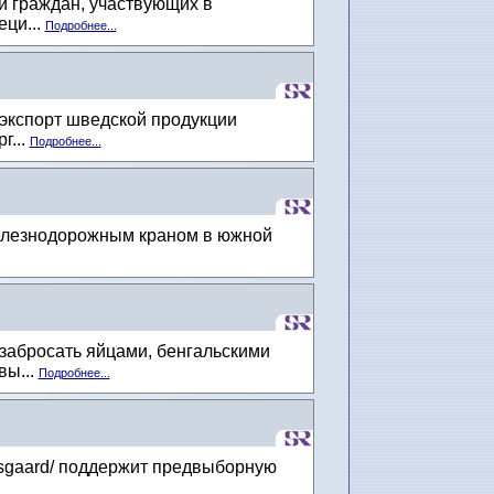
и граждан, участвующих в
еци...
Подробнее...
экспорт шведской продукции
г...
Подробнее...
железнодорожным краном в южной
забросать яйцами, бенгальскими
вы...
Подробнее...
ersgaard/ поддержит предвыборную