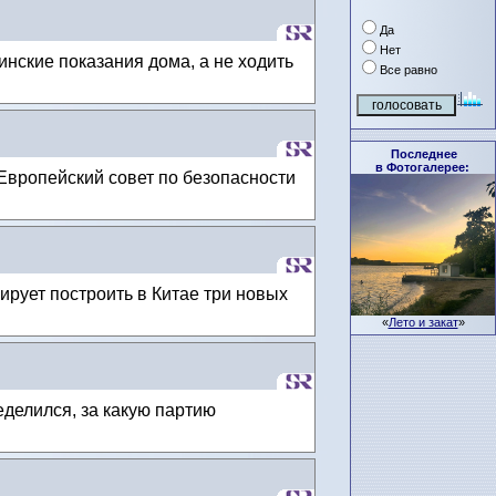
Да
Нет
ские показания дома, а не ходить
Все равно
Последнее
в Фотогалерее:
Европейский совет по безопасности
рует построить в Китае три новых
«
Лето и закат
»
делился, за какую партию