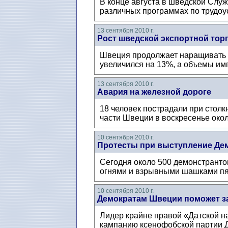
В конце августа в шведской Служ
различных программах по трудоус
13 сентября 2010 г.
Рост шведской экспортной тор
Швеция продолжает наращивать о
увеличился на 13%, а объемы имп
13 сентября 2010 г.
Авария на железной дороге
18 человек пострадали при стол
части Швеции в воскресенье окол
10 сентября 2010 г.
Протесты при выступление Де
Сегодня около 500 демонстранто
огнями и взрывными шашками пя
10 сентября 2010 г.
Демократам Швеции поможет з
Лидер крайне правой «Датской на
кампанию ксенофобской партии