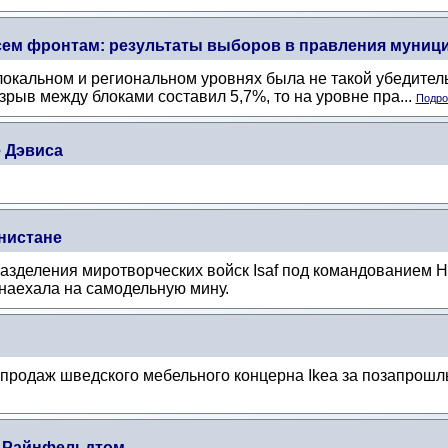
сем фронтам: результаты выборов в правления муници
окальном и региональном уровнях была не такой убедитель
рыв между блоками составил 5,7%, то на уровне пра...
Подроб
е Дэвиса
нистане
азделения миротворческих войск Isaf под командованием Н
наехала на самодельную мину.
продаж шведского мебельного концерна Ikea за позапрошлы
с Райнфельдтом