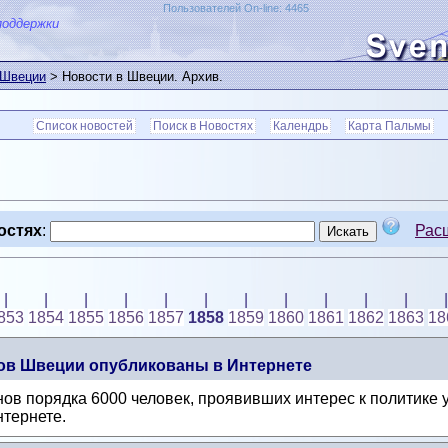
Пользователей On-line: 4465
поддержки
 Швеции
> Новости в Швеции. Архив.
Список новостей
Поиск в Новостях
Календрь
Карта Пальмы
остях
:
Рас
|
|
|
|
|
|
|
|
|
|
|
|
853
1854
1855
1856
1857
1858
1859
1860
1861
1862
1863
18
ов Швеции опубликованы в Интернете
ов порядка 6000 человек, проявивших интерес к политике
нтернете.