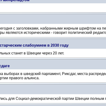
сегодня с заголовками, набранными жирным шрифтом на
 являются историческими - говорит политический редакто
старческим слабоумием в 2030 году
ьных станет в Швеции через 20 лет.
сдаге
а выборах в шведский парламент, Риксдаг, места распред
артии правого альянса.
ились для Социал-демократической партии Швеции полным