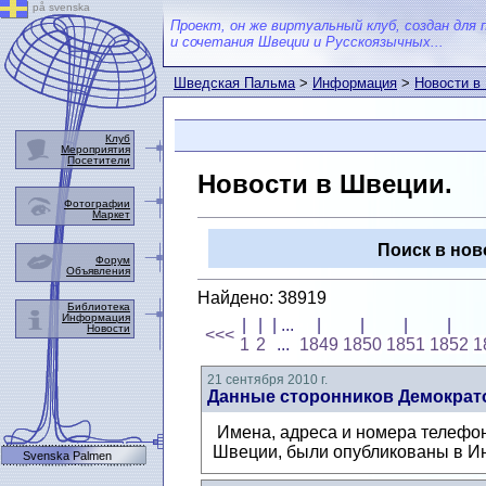
på svenska
Проект, он же виртуальный клуб, создан для 
и сочетания Швеции и Русскоязычных...
Шведская Пальма
>
Информация
>
Новости в
Клуб
Мероприятия
Посетители
Новости в Швеции.
Фотографии
Маркет
Поиск в нов
Форум
Объявления
Найдено: 38919
Библиотека
Информация
|
|
| ...
|
|
|
|
Новости
<<<
1
2
...
1849
1850
1851
1852
1
21 сентября 2010 г.
Данные сторонников Демократ
Имена, адреса и номера телефон
Швеции, были опубликованы в И
Svenska Palmen