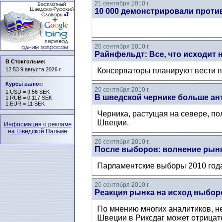
21 сентября 2010 г.
10 000 демонстрировали проти
20 сентября 2010 г.
Райнфельдт: Все, что исходит 
В Стокгольме:
12:53 9 августа 2026 г.
Консерваторы планируют вести п
Курсы валют
:
20 сентября 2010 г.
1 USD = 9,56 SEK
В шведской чернике больше ан
1 RUB = 0,117 SEK
1 EUR = 11 SEK
Черника, растущая на севере, п
Швеции.
Информация о рекламе
на Шведской Пальме
20 сентября 2010 г.
После выборов: волнение рын
Парламентские выборы 2010 года
20 сентября 2010 г.
Реакция рынка на исход выбор
По мнению многих аналитиков, н
Швеции в Риксдаг может отрицате