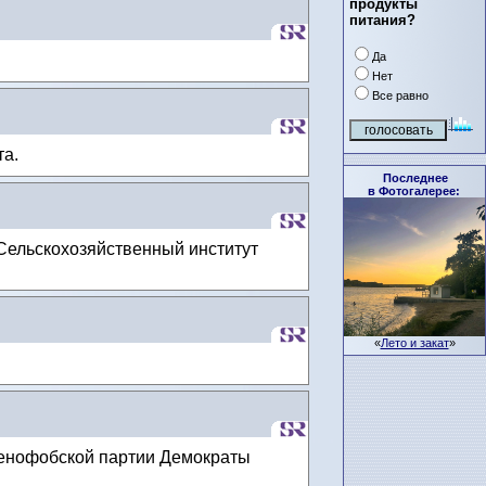
продукты
питания?
Да
Нет
Все равно
та.
Последнее
в Фотогалерее:
 Сельскохозяйственный институт
«
Лето и закат
»
сенофобской партии Демократы