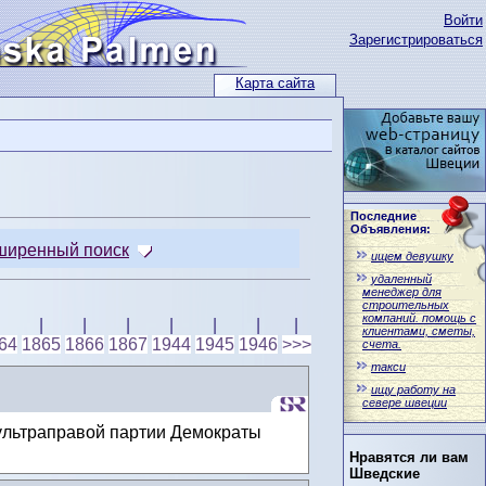
Войти
Зарегистрироваться
Карта сайта
Последние
Объявления:
ширенный поиск
ищем девушку
удаленный
менеджер для
строительных
компаний. помощь с
|
|
|
|
|
|
|
клиентами, сметы,
64
1865
1866
1867
1944
1945
1946
>>>
счета.
такси
ищу работу на
севере швеции
 ультраправой партии Демократы
Нравятся ли вам
Шведские