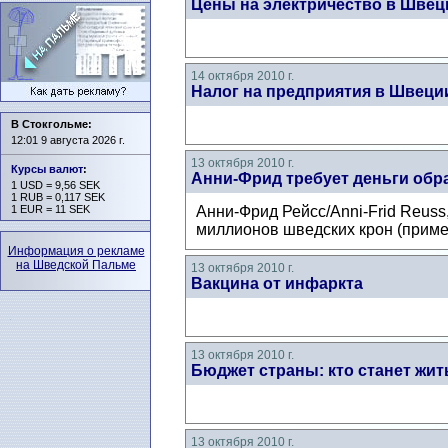
Цены на электричество в Шве
14 октября 2010 г.
Налог на предприятия в Швеци
В Стокгольме:
12:01 9 августа 2026 г.
13 октября 2010 г.
Курсы валют
:
Анни-Фрид требует деньги обр
1 USD = 9,56 SEK
1 RUB = 0,117 SEK
1 EUR = 11 SEK
Анни-Фрид Рейсс/Anni-Frid Reuss
миллионов шведских крон (пример
Информация о рекламе
на Шведской Пальме
13 октября 2010 г.
Вакцина от инфаркта
13 октября 2010 г.
Бюджет страны: кто станет жит
13 октября 2010 г.