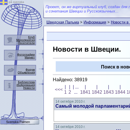
på svenska
Проект, он же виртуальный клуб, создан для 
и сочетания Швеции и Русскоязычных...
Шведская Пальма
>
Информация
>
Новости в
Клуб
Мероприятия
Посетители
Новости в Швеции.
Фотографии
Маркет
Поиск в нов
Форум
Объявления
Найдено: 38919
Библиотека
Информация
|
|
| ...
|
|
|
|
Новости
<<<
1
2
...
1841
1842
1843
1844
1
14 октября 2010 г.
Самый молодой парламентари
Svenska Palmen
14 октября 2010 г.