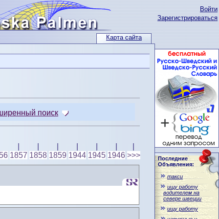
Войти
Зарегистрироваться
Карта сайта
ширенный поиск
|
|
|
|
|
|
|
56
1857
1858
1859
1944
1945
1946
>>>
Последние
Объявления:
такси
ищу работу
водителем на
севере швеции
ищу работу