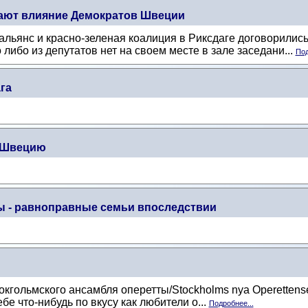
жают влияние Демократов Швеции
льянс и красно-зеленая коалиция в Риксдаге договорились
о либо из депутатов нет на своем месте в зале заседани...
Под
га
 Швецию
ы - равноправные семьи впоследствии
кгольмского ансамбля оперетты/Stockholms nya Operettens
бе что-нибудь по вкусу как любители о...
Подробнее...