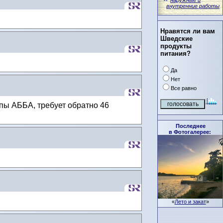
наружные и
внутренние работы
Нравятся ли вам
Шведские
продукты
питания?
Да
Нет
Все равно
ппы АББА, требует обратно 46
Последнее
в Фотогалерее:
«
Лето и закат
»