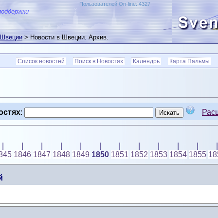
Пользователей On-line: 4327
поддержки
 Швеции
> Новости в Швеции. Архив.
Список новостей
Поиск в Новостях
Календрь
Карта Пальмы
остях
:
Рас
|
|
|
|
|
|
|
|
|
|
|
|
845
1846
1847
1848
1849
1850
1851
1852
1853
1854
1855
18
й