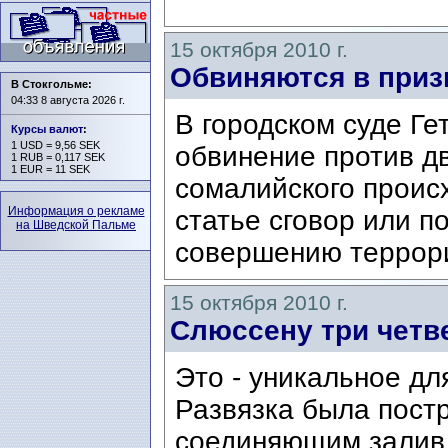
15 октября 2010 г.
Обвиняются в приз
В Стокгольме:
04:33 8 августа 2026 г.
В городском суде Ге
Курсы валют
:
1 USD = 9,56 SEK
обвинение против д
1 RUB = 0,117 SEK
1 EUR = 11 SEK
сомалийского происх
Информация о рекламе
статье сговор или п
на Шведской Пальме
совершению террори
15 октября 2010 г.
Слюссену три четв
Это - уникальное дл
Развязка была пост
соединяющим залив 