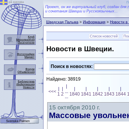
på svenska
П
Проект, он же виртуальный клуб, создан для 
и сочетания Швеции и Русскоязычных...
Шведская Пальма
>
Информация
>
Новости в
Список новостей
Пои
Клуб
Мероприятия
Посетители
Новости в Швеции.
Фотографии
Маркет
Поиск в новостях
:
Форум
Объявления
Найдено: 38919
Библиотека
Информация
|
Новости
|
|
|
|
|
|
|
<<<
...
1
2
1840
1841
1842
1843
1844
...
15 октября 2010 г.
Массовые увольнен
Svenska Palmen