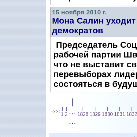
15 ноября 2010 г.
Мона Салин уходит
демократов
Председатель Соц
рабочей партии Шв
что не выставит с
перевыборах лиде
состояться в будущ
|
|
|
|
|
|
|
|
...
<<<
1
2
1828
1829
1830
1831
183
...