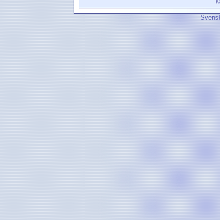
К
Svensk