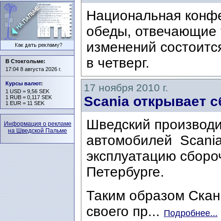
Национальная конф
обеды, отвечающие 
изменений состоитс
в четверг.
В Стокгольме:
17:04 8 августа 2026 г.
Курсы валют
:
17 ноября 2010 г.
1 USD = 9,56 SEK
Scania открывает с
1 RUB = 0,117 SEK
1 EUR = 11 SEK
Шведский производи
Информация о рекламе
на Шведской Пальме
автомобилей Scania
эксплуатацию сборо
Петербурге.
Таким образом Скан
своего пр...
Подробнее...