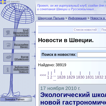
på svenska
П
Проект, он же виртуальный клуб, создан для 
и сочетания Швеции и Русскоязычных...
Шведская Пальма
>
Информация
>
Новости в
Список новостей
Пои
Клуб
Мероприятия
Посетители
Новости в Швеции.
Фотографии
Маркет
Поиск в новостях
:
Форум
Объявления
Найдено: 38919
Библиотека
Информация
|
Новости
|
|
|
|
|
|
|
<<<
...
1
2
1828
1829
1830
1831
1832
...
17 ноября 2010 г.
Экологический шко
Svenska Palmen
новой гастрономич