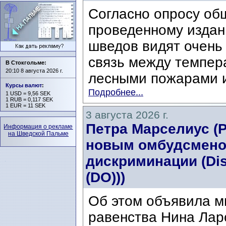
Согласно опросу об
проведенному издани
шведов видят очень
связь между темпер
В Стокгольме:
20:10 8 августа 2026 г.
лесными пожарами и
Курсы валют
:
Подробнее...
1 USD = 9,56 SEK
1 RUB = 0,117 SEK
1 EUR = 11 SEK
3 августа 2026 г.
Петра Марселиус (Pe
Информация о рекламе
на Шведской Пальме
новым омбудсмено
дискриминации (Di
(DO)))
Об этом объявила м
равенства Нина Ларс