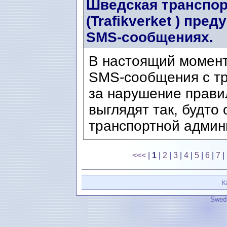
Шведская транспор
(Trafikverket ) пр
SMS-сообщениях.
В настоящий момен
SMS-сообщения с т
за нарушение прави
выглядят так, будто
транспортной админи
<<<
|
1
|
2
|
3
|
4
|
5
|
6
|
7
|
К
Swedi