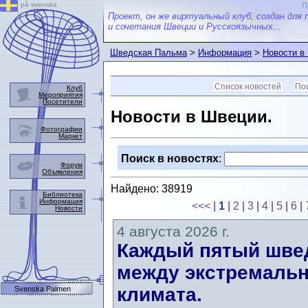
på svenska
П
Проект, он же виртуальный клуб, создан для 
и сочетания Швеции и Русскоязычных...
Шведская Пальма
>
Информация
>
Новости в
Список новостей
Пои
Клуб
Мероприятия
Посетители
Новости в Швеции.
Фотографии
Маркет
Поиск в новостях
:
Форум
Объявления
Найдено: 38919
Библиотека
Информация
<<<
|
1
|
2
|
3
|
4
|
5
|
6
|
Новости
4 августа 2026 г.
Каждый пятый швед
между экстремальн
климата.
Svenska Palmen