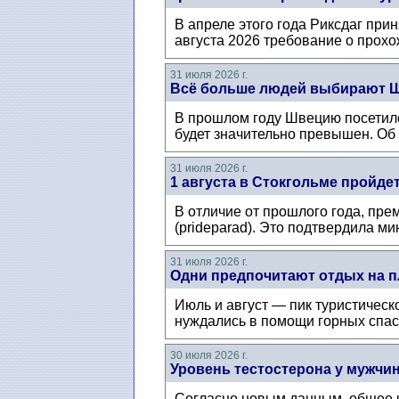
В апреле этого года Риксдаг при
августа 2026 требование о прохож
31 июля 2026 г.
Всё больше людей выбирают Ш
В прошлом году Швецию посетило 
будет значительно превышен. Об 
31 июля 2026 г.
1 августа в Стокгольме пройде
В отличие от прошлого года, пре
(prideparad). Это подтвердила ми
31 июля 2026 г.
Одни предпочитают отдых на п
Июль и август — пик туристическо
нуждались в помощи горных спаса
30 июля 2026 г.
Уровень тестостерона у мужчин
Согласно новым данным, общее ко