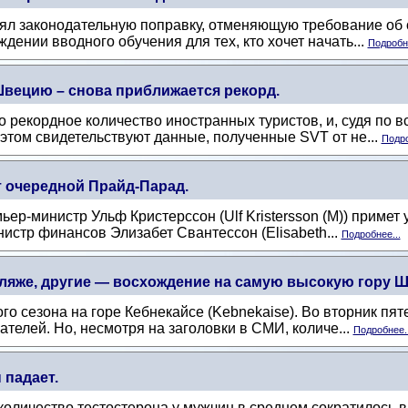
нял законодательную поправку, отменяющую требование об 
дении вводного обучения для тех, кто хочет начать...
Подробне
вецию – снова приближается рекорд.
рекордное количество иностранных туристов, и, судя по все
этом свидетельствуют данные, полученные SVT от не...
Подро
т очередной Прайд-Парад.
мьер-министр Ульф Кристерссон (Ulf Kristersson (M)) приме
нистр финансов Элизабет Свантессон (Elisabeth...
Подробнее...
ляже, другие — восхождение на самую высокую гору Шв
го сезона на горе Кебнекайсе (Kebnekaise). Во вторник пят
телей. Но, несмотря на заголовки в СМИ, количе...
Подробнее..
 падает.
личество тестостерона у мужчин в среднем сократилось вдв