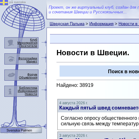
på svenska
Проект, он же виртуальный клуб, создан для 
и сочетания Швеции и Русскоязычных...
Шведская Пальма
>
Информация
>
Новости в
Клуб
Мероприятия
Посетители
Новости в Швеции.
Фотографии
Маркет
Поиск в нов
Форум
Объявления
Найдено: 38919
Библиотека
Информация
Новости
4 августа 2026 г.
Каждый пятый швед сомневаетс
Согласно опросу общественного м
сильную связь между температур
Svenska Palmen
3 августа 2026 г.