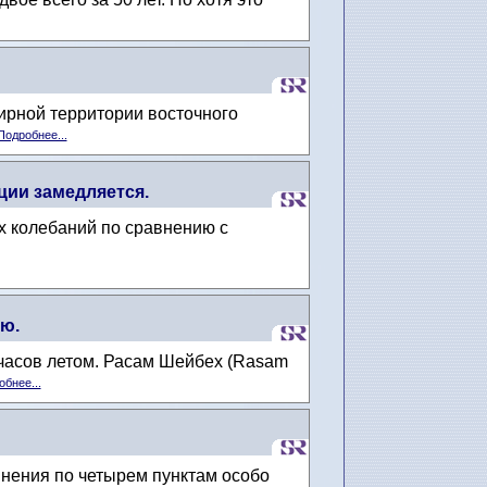
ирной территории восточного
Подробнее...
ии замедляется.
х колебаний по сравнению с
ью.
 часов летом. Расам Шейбех (Rasam
бнее...
инения по четырем пунктам особо