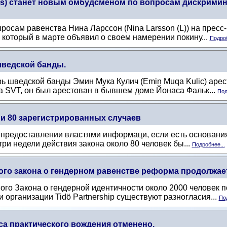
ius) станет новым омбудсменом по вопросам дискримин
росам равенства Нина Ларссон (Nina Larsson (L)) на прес
, который в марте объявил о своем намерении покину...
Подроб
шведской банды.
рь шведской банды Эмин Мука Кулич (Emin Muqa Kulic) арес
а SVT, он был арестован в бывшем доме Йонаса Фальк...
Под
 и 80 зарегистрированных случаев
о предоставлении властями информаци, если есть основания 
ри недели действия закона около 80 человек бы...
Подробнее...
ого закона о гендерном равенстве реформа продолжает 
ого Закона о гендерной идентичности около 2000 человек 
 организации Tidö Partnership существуют разногласия...
Под
са практического вождения отменено.