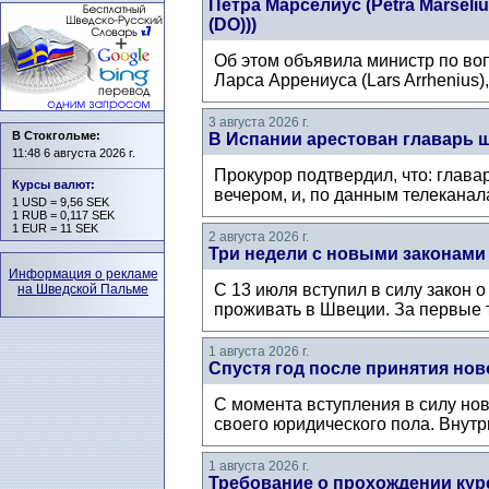
Петра Марселиус (Petra Mårsel
(DO)))
Об этом объявила министр по воп
Ларса Аррениуса (Lars Arrhenius)
3 августа 2026 г.
В Стокгольме:
В Испании арестован главарь 
11:48 6 августа 2026 г.
Прокурор подтвердил, что: глава
Курсы валют
:
вечером, и, по данным телеканал
1 USD = 9,56 SEK
1 RUB = 0,117 SEK
1 EUR = 11 SEK
2 августа 2026 г.
Три недели с новыми законами
Информация о рекламе
С 13 июля вступил в силу закон 
на Шведской Пальме
проживать в Швеции. За первые т
1 августа 2026 г.
Спустя год после принятия нов
С момента вступления в силу нов
своего юридического пола. Внутри
1 августа 2026 г.
Требование о прохождении кур