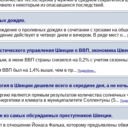
ривело к некоторым из опасавшихся последствий.
ых дождях.
ждение о проливных дождях в сочетании с грозами на обш
ение действует в четверг днем ​​и вечером. В ряде мест о...
тического управления Швеции о ВВП, экономика Швец
м, в июне ВВП страны снизился на 0,2% с учетом сезонны
м ВВП был на 1,4% выше, чем в пр...
Подробнее...
гия в Швеции дешевле всего в середине дня, а не ноч
ергию является прямым результатом количества солнечных
энергетики и климата в муниципалитете Соллентуны (S...
Подро
дин из самых обсуждаемых преступников Швеции.
кт в отношении Йонаса Фалька, которому предъявлены обв