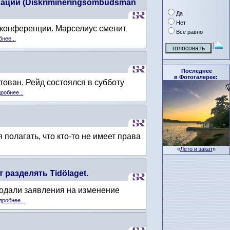
ации (Diskrimineringsombudsman
Да
Нет
с-конференции. Марселиус сменит
Все равно
нее...
Последнее
в Фотогалерее:
тован. Рейд состоялся в субботу
робнее...
полагать, что кто-то не имеет права
«
Лето и закат
»
разделять Tidölaget.
подали заявления на изменение
робнее...