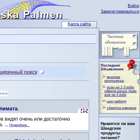
Войти
Зарегистрироваться
Карта сайта
Последние
Объявления:
ширенный поиск
монтаж
вентиляции
визы на 1-3 года-
обмена ваших прав-
>>>
внж на 3 года
ищу работу
сдается комната
лимата.
в видят очень или достаточно
Нравятся ли вам
 ...
Подробнее...
Шведские
продукты
питания?