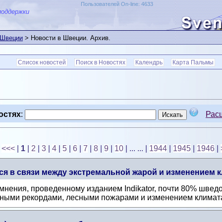
Пользователей On-line: 4633
поддержки
 Швеции
> Новости в Швеции. Архив.
Список новостей
Поиск в Новостях
Календрь
Карта Пальмы
остях
:
Рас
<<<
|
1
|
2
|
3
|
4
|
5
|
6
|
7
|
8
|
9
|
10
| ... ...
|
1944
|
1945
|
1946
|
я в связи между экстремальной жарой и изменением к
нения, проведенному изданием Indikator, почти 80% шведо
ными рекордами, лесными пожарами и изменением климата.