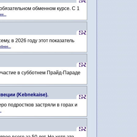
обязательном обменном курсе. С 1
е...
му, в 2026 году этот показатель
бнее...
т участие в субботнем Прайд-Параде
еции (Kebnekaise).
еро подростков застряли в горах и
.
ое всего за 50 лет. Но хотя это