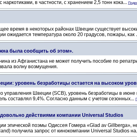
 наркотиками, в частности, с хранением 2,5 тонн кока...
Подро
щее время в некоторых районах Швеции существует высоки
и ожидается температура около 20 градусов, пожары, как .
жна была сообщить об этом».
жчина из Афганистана не может получить пособие по репат
ызвала волну возмущения.
еции: уровень безработицы остается на высоком уров
о управления Швеции (SCB), уровень безработицы в июне в
ель составлял 9,4%. Согласно данным с учетом сезонных...
П
довольно действиями компании Universal Studios
ии эпической поэмы Одиссея Гомера «Glad av Gillberga», 
and) получила запрос от кинокомпании Universal Studios на.