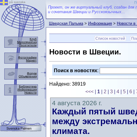
på svenska
П
Проект, он же виртуальный клуб, создан для 
и сочетания Швеции и Русскоязычных...
Шведская Пальма
>
Информация
>
Новости в
Список новостей
Пои
Клуб
Мероприятия
Посетители
Новости в Швеции.
Фотографии
Маркет
Поиск в новостях
:
Форум
Объявления
Найдено: 38919
Библиотека
Информация
<<<
|
1
|
2
|
3
|
4
|
5
|
6
|
Новости
4 августа 2026 г.
Каждый пятый швед
между экстремальн
климата.
Svenska Palmen