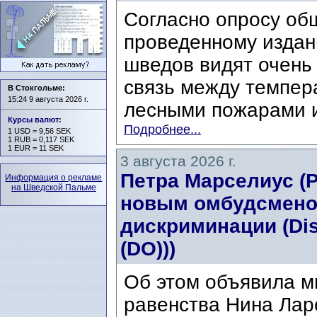
Согласно опросу об
проведенному издани
шведов видят очень
связь между темпер
В Стокгольме:
15:24 9 августа 2026 г.
лесными пожарами и
Курсы валют
:
Подробнее...
1 USD = 9,56 SEK
1 RUB = 0,117 SEK
1 EUR = 11 SEK
3 августа 2026 г.
Петра Марселиус (Pe
Информация о рекламе
на Шведской Пальме
новым омбудсмено
дискриминации (Di
(DO)))
Об этом объявила м
равенства Нина Ларс