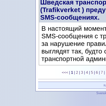
Шведская транспор
(Trafikverket ) пр
SMS-сообщениях.
В настоящий момен
SMS-сообщения с т
за нарушение прави
выглядят так, будто
транспортной админи
<<<
|
1
|
2
|
3
|
4
|
5
|
6
|
7
|
К
Svensk