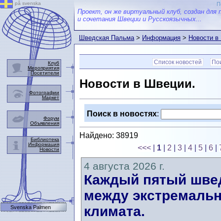
på svenska
П
Проект, он же виртуальный клуб, создан для 
и сочетания Швеции и Русскоязычных...
Шведская Пальма
>
Информация
>
Новости в
Список новостей
Пои
Клуб
Мероприятия
Посетители
Новости в Швеции.
Фотографии
Маркет
Поиск в новостях
:
Форум
Объявления
Найдено: 38919
Библиотека
Информация
<<<
|
1
|
2
|
3
|
4
|
5
|
6
|
Новости
4 августа 2026 г.
Каждый пятый швед
между экстремальн
климата.
Svenska Palmen