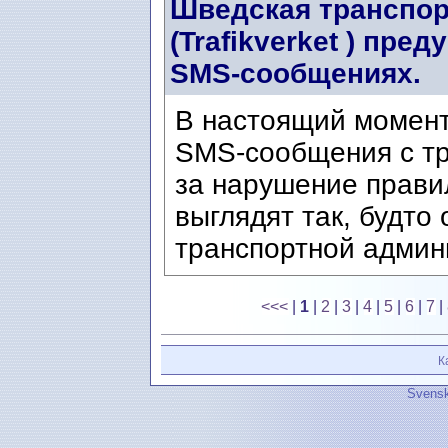
Шведская транспор
(Trafikverket ) пр
SMS-сообщениях.
В настоящий момен
SMS-сообщения с т
за нарушение прави
выглядят так, будто
транспортной админи
<<<
|
1
|
2
|
3
|
4
|
5
|
6
|
7
|
К
Svensk