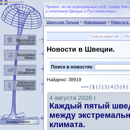
på svenska
П
Проект, он же виртуальный клуб, создан для 
и сочетания Швеции и Русскоязычных...
Шведская Пальма
>
Информация
>
Новости в
Список новостей
Пои
Клуб
Мероприятия
Посетители
Новости в Швеции.
Фотографии
Маркет
Поиск в новостях
:
Форум
Объявления
Найдено: 38919
Библиотека
Информация
<<<
|
1
|
2
|
3
|
4
|
5
|
6
|
Новости
4 августа 2026 г.
Каждый пятый швед
между экстремальн
климата.
Svenska Palmen