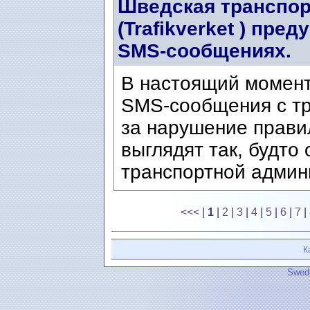
Шведская транспор
(Trafikverket ) пр
SMS-сообщениях.
В настоящий момен
SMS-сообщения с т
за нарушение прави
выглядят так, будто
транспортной админи
<<<
|
1
|
2
|
3
|
4
|
5
|
6
|
7
|
К
Swedi