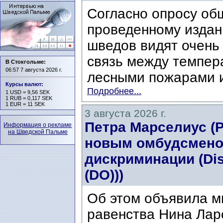
Согласно опросу об
проведенному издани
шведов видят очень
связь между темпер
В Стокгольме:
06:57 7 августа 2026 г.
лесными пожарами и
Курсы валют
:
Подробнее...
1 USD = 9,56 SEK
1 RUB = 0,117 SEK
1 EUR = 11 SEK
3 августа 2026 г.
Петра Марселиус (Pe
Информация о рекламе
на Шведской Пальме
новым омбудсмено
дискриминации (Di
(DO)))
Об этом объявила м
равенства Нина Ларс