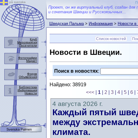
på svenska
П
Проект, он же виртуальный клуб, создан для 
и сочетания Швеции и Русскоязычных...
Шведская Пальма
>
Информация
>
Новости в
Список новостей
Пои
Клуб
Мероприятия
Посетители
Новости в Швеции.
Фотографии
Маркет
Поиск в новостях
:
Форум
Объявления
Найдено: 38919
Библиотека
Информация
<<<
|
1
|
2
|
3
|
4
|
5
|
6
|
Новости
4 августа 2026 г.
Каждый пятый швед
между экстремальн
климата.
Svenska Palmen