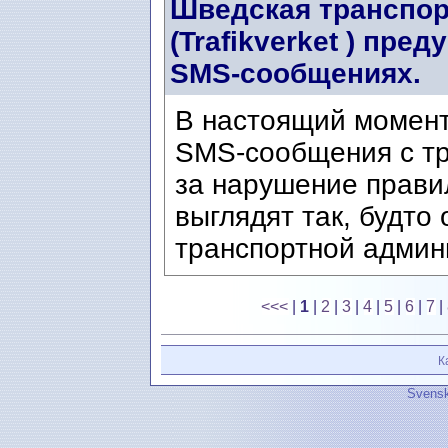
Шведская транспор
(Trafikverket ) пр
SMS-сообщениях.
В настоящий момен
SMS-сообщения с т
за нарушение прави
выглядят так, будто
транспортной админи
<<<
|
1
|
2
|
3
|
4
|
5
|
6
|
7
|
К
Svensk