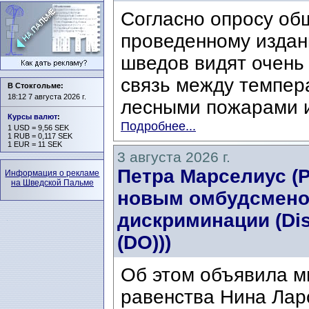
Согласно опросу об
проведенному издани
шведов видят очень
связь между темпер
В Стокгольме:
18:12 7 августа 2026 г.
лесными пожарами и
Курсы валют
:
Подробнее...
1 USD = 9,56 SEK
1 RUB = 0,117 SEK
1 EUR = 11 SEK
3 августа 2026 г.
Петра Марселиус (Pe
Информация о рекламе
на Шведской Пальме
новым омбудсмено
дискриминации (Di
(DO)))
Об этом объявила м
равенства Нина Ларс