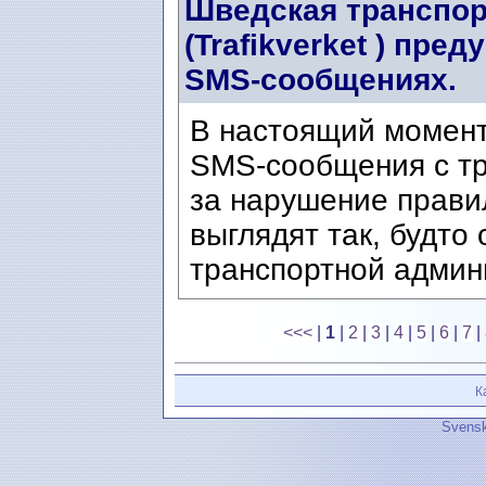
Шведская транспор
(Trafikverket ) пр
SMS-сообщениях.
В настоящий момен
SMS-сообщения с т
за нарушение прави
выглядят так, будто
транспортной админи
<<<
|
1
|
2
|
3
|
4
|
5
|
6
|
7
|
К
Svensk