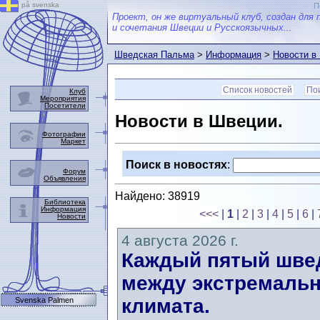
på svenska
П
Проект, он же виртуальный клуб, создан для 
и сочетания Швеции и Русскоязычных...
Шведская Пальма
>
Информация
>
Новости в
Список новостей
Пои
Клуб
Мероприятия
Посетители
Новости в Швеции.
Фотографии
Маркет
Поиск в новостях
:
Форум
Объявления
Найдено: 38919
Библиотека
Информация
<<<
|
1
|
2
|
3
|
4
|
5
|
6
|
Новости
4 августа 2026 г.
Каждый пятый швед
между экстремальн
климата.
Svenska Palmen