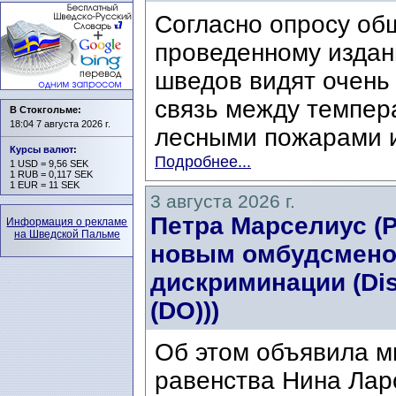
Согласно опросу об
проведенному издани
шведов видят очень
связь между темпер
В Стокгольме:
18:04 7 августа 2026 г.
лесными пожарами и
Курсы валют
:
Подробнее...
1 USD = 9,56 SEK
1 RUB = 0,117 SEK
1 EUR = 11 SEK
3 августа 2026 г.
Петра Марселиус (Pe
Информация о рекламе
на Шведской Пальме
новым омбудсмено
дискриминации (Di
(DO)))
Об этом объявила м
равенства Нина Ларс