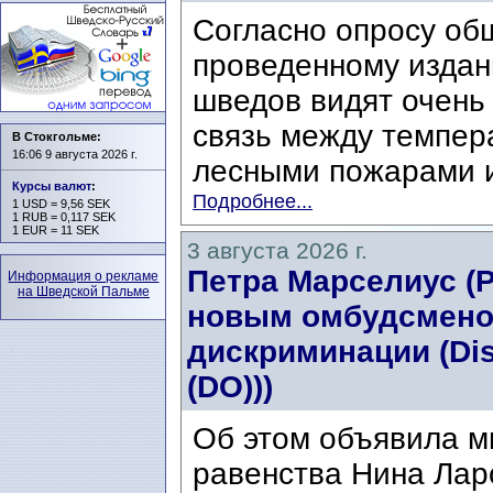
Согласно опросу об
проведенному издани
шведов видят очень
связь между темпер
В Стокгольме:
16:06 9 августа 2026 г.
лесными пожарами и
Курсы валют
:
Подробнее...
1 USD = 9,56 SEK
1 RUB = 0,117 SEK
1 EUR = 11 SEK
3 августа 2026 г.
Петра Марселиус (Pe
Информация о рекламе
на Шведской Пальме
новым омбудсмено
дискриминации (Di
(DO)))
Об этом объявила м
равенства Нина Ларс