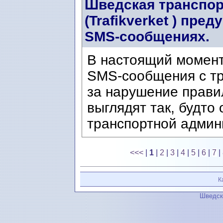
Шведская транспор
(Trafikverket ) пр
SMS-сообщениях.
В настоящий момен
SMS-сообщения с т
за нарушение прави
выглядят так, будто
транспортной админи
<<<
|
1
|
2
|
3
|
4
|
5
|
6
|
7
|
К
Шведск