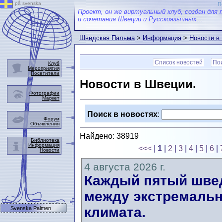
på svenska
П
Проект, он же виртуальный клуб, создан для 
и сочетания Швеции и Русскоязычных...
Шведская Пальма
>
Информация
>
Новости в
Список новостей
Пои
Клуб
Мероприятия
Посетители
Новости в Швеции.
Фотографии
Маркет
Поиск в новостях
:
Форум
Объявления
Найдено: 38919
Библиотека
Информация
<<<
|
1
|
2
|
3
|
4
|
5
|
6
|
Новости
4 августа 2026 г.
Каждый пятый швед
между экстремальн
климата.
Svenska Palmen