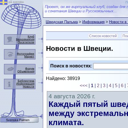
på svenska
П
Проект, он же виртуальный клуб, создан для 
и сочетания Швеции и Русскоязычных...
Шведская Пальма
>
Информация
>
Новости в
Список новостей
Пои
Клуб
Мероприятия
Посетители
Новости в Швеции.
Фотографии
Маркет
Поиск в новостях
:
Форум
Объявления
Найдено: 38919
Библиотека
Информация
<<<
|
1
|
2
|
3
|
4
|
5
|
6
|
Новости
4 августа 2026 г.
Каждый пятый швед
между экстремальн
климата.
Svenska Palmen