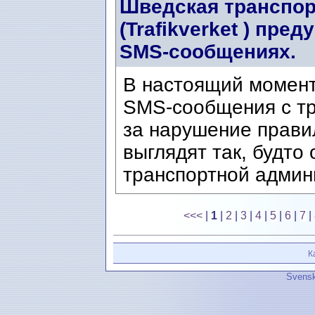
Шведская транспор
(Trafikverket ) пр
SMS-сообщениях.
В настоящий момен
SMS-сообщения с т
за нарушение прави
выглядят так, будто
транспортной админи
<<<
|
1
|
2
|
3
|
4
|
5
|
6
|
7
|
К
Svensk