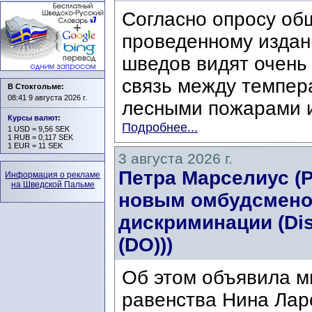
Согласно опросу об
проведенному издани
шведов видят очень
связь между темпер
В Стокгольме:
08:41 9 августа 2026 г.
лесными пожарами и
Курсы валют
:
Подробнее...
1 USD = 9,56 SEK
1 RUB = 0,117 SEK
1 EUR = 11 SEK
3 августа 2026 г.
Петра Марселиус (Pe
Информация о рекламе
на Шведской Пальме
новым омбудсмено
дискриминации (Di
(DO)))
Об этом объявила м
равенства Нина Ларс