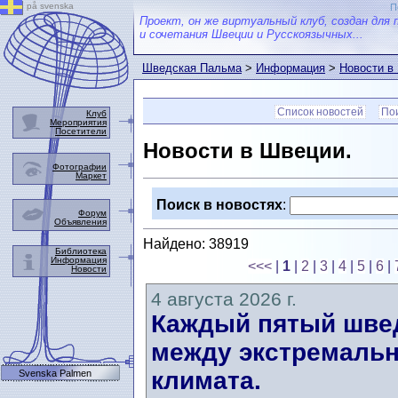
på svenska
П
Проект, он же виртуальный клуб, создан для 
и сочетания Швеции и Русскоязычных...
Шведская Пальма
>
Информация
>
Новости в
Список новостей
Пои
Клуб
Мероприятия
Посетители
Новости в Швеции.
Фотографии
Маркет
Поиск в новостях
:
Форум
Объявления
Найдено: 38919
Библиотека
Информация
<<<
|
1
|
2
|
3
|
4
|
5
|
6
|
Новости
4 августа 2026 г.
Каждый пятый швед
между экстремальн
климата.
Svenska Palmen