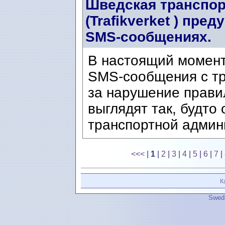
Шведская транспор
(Trafikverket ) пр
SMS-сообщениях.
В настоящий момен
SMS-сообщения с т
за нарушение прави
выглядят так, будто
транспортной админи
<<<
|
1
|
2
|
3
|
4
|
5
|
6
|
7
|
К
Swedi