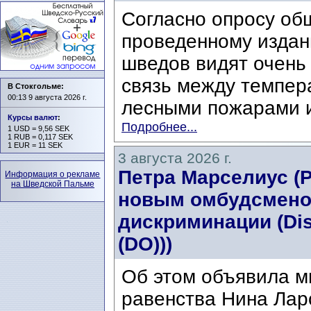
Согласно опросу об
проведенному издани
шведов видят очень
связь между темпер
В Стокгольме:
00:13 9 августа 2026 г.
лесными пожарами и
Курсы валют
:
Подробнее...
1 USD = 9,56 SEK
1 RUB = 0,117 SEK
1 EUR = 11 SEK
3 августа 2026 г.
Петра Марселиус (Pe
Информация о рекламе
на Шведской Пальме
новым омбудсмено
дискриминации (Di
(DO)))
Об этом объявила м
равенства Нина Ларс