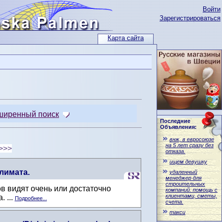
Войти
Зарегистрироваться
Карта сайта
ширенный поиск
Последние
Объявления:
внж, в евросоюзе
на 5 лет сразу без
>>>
отказа.
ищем девушку
лимата.
удаленный
менеджер для
строительных
в видят очень или достаточно
компаний. помощь с
клиентами, сметы,
 ...
Подробнее...
счета.
такси