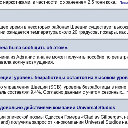
 наркотиками, в частности, с хранением 2,5 тонн кока...
Подро
щее время в некоторых районах Швеции существует высоки
и ожидается температура около 20 градусов, пожары, как .
жна была сообщить об этом».
жчина из Афганистана не может получить пособие по репат
ызвала волну возмущения.
еции: уровень безработицы остается на высоком уров
о управления Швеции (SCB), уровень безработицы в июне в
ель составлял 9,4%. Согласно данным с учетом сезонных...
П
довольно действиями компании Universal Studios
ии эпической поэмы Одиссея Гомера «Glad av Gillberga», 
and) получила запрос от кинокомпании Universal Studios на.