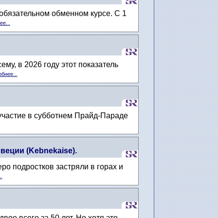
обязательном обменном курсе. С 1
е...
му, в 2026 году этот показатель
бнее...
т участие в субботнем Прайд-Параде
еции (Kebnekaise).
еро подростков застряли в горах и
.
ое всего за 50 лет. Но хотя это