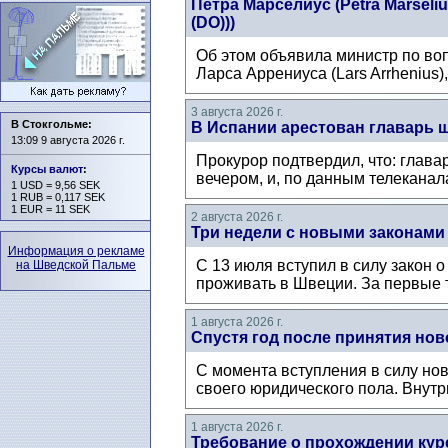
Петра Марселиус (Petra Mårsel
(DO)))
Об этом объявила министр по воп
Ларса Аррениуса (Lars Arrhenius)
3 августа 2026 г.
В Стокгольме:
В Испании арестован главарь 
13:09 9 августа 2026 г.
Прокурор подтвердил, что: глава
Курсы валют
:
вечером, и, по данным телеканал
1 USD = 9,56 SEK
1 RUB = 0,117 SEK
1 EUR = 11 SEK
2 августа 2026 г.
Три недели с новыми законами
Информация о рекламе
С 13 июля вступил в силу закон 
на Шведской Пальме
проживать в Швеции. За первые т
1 августа 2026 г.
Спустя год после принятия нов
С момента вступления в силу нов
своего юридического пола. Внутри
1 августа 2026 г.
Требование о прохождении кур