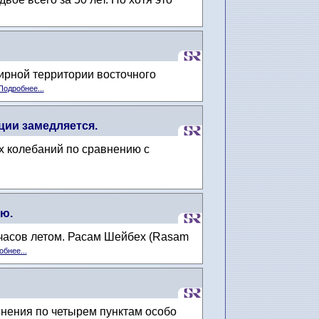
ирной территории восточного
Подробнее...
ии замедляется.
х колебаний по сравнению с
ью.
 часов летом. Расам Шейбех (Rasam
бнее...
инения по четырем пунктам особо