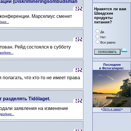
ации (Diskrimineringsombudsman
Нравятся ли вам
Шведские
с-конференции. Марселиус сменит
продукты
питания?
нее...
Да
Нет
Все равно
тован. Рейд состоялся в субботу
робнее...
Последнее
в Фотогалерее:
полагать, что кто-то не имеет права
разделять Tidölaget.
подали заявления на изменение
«
Лето и закат
»
робнее...