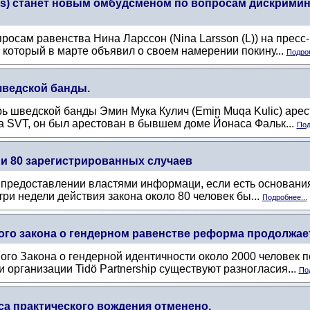
ius) станет новым омбудсменом по вопросам дискримин
росам равенства Нина Ларссон (Nina Larsson (L)) на прес
, который в марте объявил о своем намерении покину...
Подроб
шведской банды.
рь шведской банды Эмин Мука Кулич (Emin Muqa Kulic) арес
а SVT, он был арестован в бывшем доме Йонаса Фальк...
Под
 и 80 зарегистрированных случаев
о предоставлении властями информаци, если есть основания 
ри недели действия закона около 80 человек бы...
Подробнее...
ого закона о гендерном равенстве реформа продолжает 
ого Закона о гендерной идентичности около 2000 человек 
 организации Tidö Partnership существуют разногласия...
Под
са практического вождения отменено.