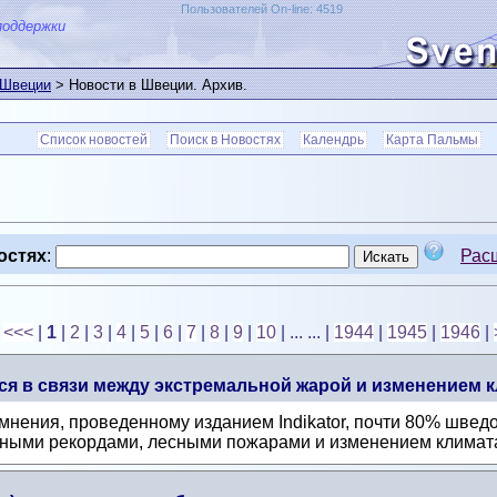
Пользователей On-line: 4519
поддержки
 Швеции
> Новости в Швеции. Архив.
Список новостей
Поиск в Новостях
Календрь
Карта Пальмы
остях
:
Рас
<<<
|
1
|
2
|
3
|
4
|
5
|
6
|
7
|
8
|
9
|
10
| ... ...
|
1944
|
1945
|
1946
|
я в связи между экстремальной жарой и изменением к
нения, проведенному изданием Indikator, почти 80% шведо
ными рекордами, лесными пожарами и изменением климата.