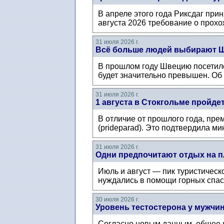
В апреле этого года Риксдаг при
августа 2026 требование о прохож
31 июля 2026 г.
Всё больше людей выбирают Ш
В прошлом году Швецию посетило 
будет значительно превышен. Об 
31 июля 2026 г.
1 августа в Стокгольме пройде
В отличие от прошлого года, пре
(prideparad). Это подтвердила ми
31 июля 2026 г.
Одни предпочитают отдых на п
Июль и август — пик туристическо
нуждались в помощи горных спаса
30 июля 2026 г.
Уровень тестостерона у мужчин
Согласно новым данным, общее ко