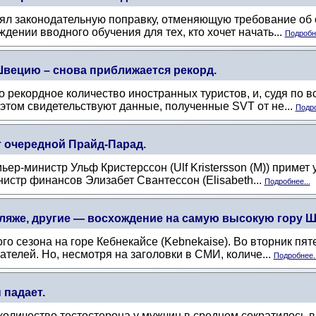
нял законодательную поправку, отменяющую требование об 
дении вводного обучения для тех, кто хочет начать...
Подробне
вецию – снова приближается рекорд.
рекордное количество иностранных туристов, и, судя по все
этом свидетельствуют данные, полученные SVT от не...
Подро
т очередной Прайд-Парад.
мьер-министр Ульф Кристерссон (Ulf Kristersson (M)) приме
нистр финансов Элизабет Свантессон (Elisabeth...
Подробнее...
ляже, другие — восхождение на самую высокую гору Шв
го сезона на горе Кебнекайсе (Kebnekaise). Во вторник пят
телей. Но, несмотря на заголовки в СМИ, количе...
Подробнее..
 падает.
личество тестостерона у мужчин в среднем сократилось вдв