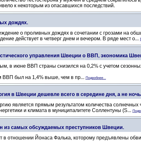
ривело к некоторым из опасавшихся последствий.
ых дождях.
ждение о проливных дождях в сочетании с грозами на обш
ение действует в четверг днем ​​и вечером. В ряде мест о...
тического управления Швеции о ВВП, экономика Швец
м, в июне ВВП страны снизился на 0,2% с учетом сезонны
м ВВП был на 1,4% выше, чем в пр...
Подробнее...
гия в Швеции дешевле всего в середине дня, а не ноч
ергию является прямым результатом количества солнечных
энергетики и климата в муниципалитете Соллентуны (S...
Подро
дин из самых обсуждаемых преступников Швеции.
кт в отношении Йонаса Фалька, которому предъявлены обв