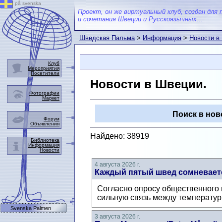
på svenska
Проект, он же виртуальный клуб, создан для 
и сочетания Швеции и Русскоязычных...
Шведская Пальма
>
Информация
>
Новости в
Клуб
Мероприятия
Посетители
Новости в Швеции.
Фотографии
Маркет
Поиск в нов
Форум
Объявления
Найдено: 38919
Библиотека
Информация
Новости
4 августа 2026 г.
Каждый пятый швед сомневаетс
Согласно опросу общественного м
сильную связь между температур
Svenska Palmen
3 августа 2026 г.