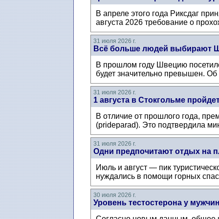
В апреле этого года Риксдаг при
августа 2026 требование о прохож
31 июля 2026 г.
Всё больше людей выбирают Ш
В прошлом году Швецию посетило 
будет значительно превышен. Об 
31 июля 2026 г.
1 августа в Стокгольме пройде
В отличие от прошлого года, пре
(prideparad). Это подтвердила ми
31 июля 2026 г.
Одни предпочитают отдых на п
Июль и август — пик туристическо
нуждались в помощи горных спаса
30 июля 2026 г.
Уровень тестостерона у мужчин
Согласно новым данным, общее ко