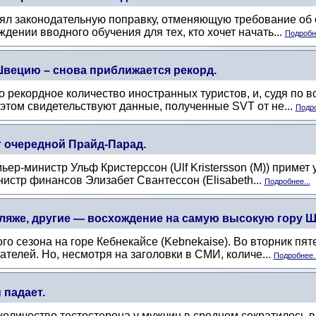
нял законодательную поправку, отменяющую требование об 
дении вводного обучения для тех, кто хочет начать...
Подробне
вецию – снова приближается рекорд.
рекордное количество иностранных туристов, и, судя по все
этом свидетельствуют данные, полученные SVT от не...
Подро
т очередной Прайд-Парад.
мьер-министр Ульф Кристерссон (Ulf Kristersson (M)) приме
нистр финансов Элизабет Свантессон (Elisabeth...
Подробнее...
ляже, другие — восхождение на самую высокую гору Шв
го сезона на горе Кебнекайсе (Kebnekaise). Во вторник пят
телей. Но, несмотря на заголовки в СМИ, количе...
Подробнее..
 падает.
личество тестостерона у мужчин в среднем сократилось вдв