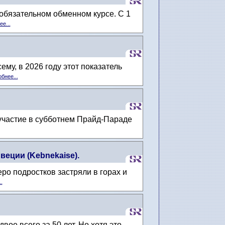
обязательном обменном курсе. С 1
е...
му, в 2026 году этот показатель
бнее...
т участие в субботнем Прайд-Параде
еции (Kebnekaise).
еро подростков застряли в горах и
.
ое всего за 50 лет. Но хотя это