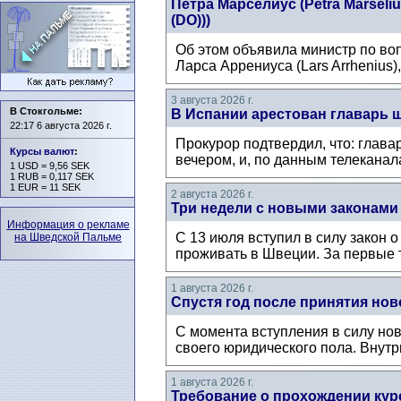
Петра Марселиус (Petra Mårsel
(DO)))
Об этом объявила министр по воп
Ларса Аррениуса (Lars Arrhenius)
3 августа 2026 г.
В Стокгольме:
В Испании арестован главарь 
22:17 6 августа 2026 г.
Прокурор подтвердил, что: глава
Курсы валют
:
вечером, и, по данным телеканал
1 USD = 9,56 SEK
1 RUB = 0,117 SEK
1 EUR = 11 SEK
2 августа 2026 г.
Три недели с новыми законами
Информация о рекламе
С 13 июля вступил в силу закон 
на Шведской Пальме
проживать в Швеции. За первые т
1 августа 2026 г.
Спустя год после принятия нов
С момента вступления в силу нов
своего юридического пола. Внутри
1 августа 2026 г.
Требование о прохождении кур