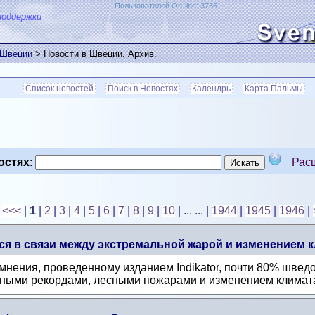
Пользователей On-line: 3735
поддержки
 Швеции
> Новости в Швеции. Архив.
Список новостей
Поиск в Новостях
Календрь
Карта Пальмы
остях
:
Рас
<<<
|
1
|
2
|
3
|
4
|
5
|
6
|
7
|
8
|
9
|
10
| ... ...
|
1944
|
1945
|
1946
|
я в связи между экстремальной жарой и изменением к
нения, проведенному изданием Indikator, почти 80% шведо
ными рекордами, лесными пожарами и изменением климата.