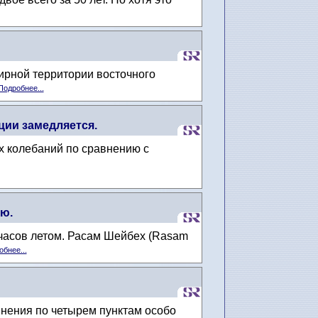
ирной территории восточного
Подробнее...
ии замедляется.
х колебаний по сравнению с
ью.
 часов летом. Расам Шейбех (Rasam
бнее...
инения по четырем пунктам особо