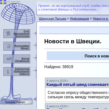
på svenska
Проект, он же виртуальный клуб, создан для 
и сочетания Швеции и Русскоязычных...
Шведская Пальма
>
Информация
>
Новости в
Клуб
Мероприятия
Посетители
Новости в Швеции.
Фотографии
Маркет
Поиск в нов
Форум
Объявления
Найдено: 38919
Библиотека
Информация
Новости
4 августа 2026 г.
Каждый пятый швед сомневаетс
Согласно опросу общественного м
сильную связь между температур
Svenska Palmen
3 августа 2026 г.