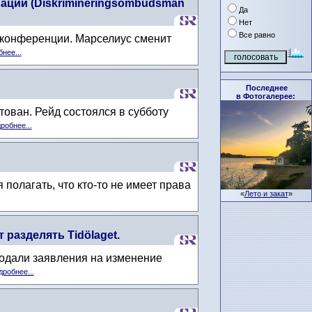
ации (Diskrimineringsombudsman
Да
Нет
Все равно
с-конференции. Марселиус сменит
нее...
Последнее
в Фотогалерее:
тован. Рейд состоялся в субботу
робнее...
полагать, что кто-то не имеет права
«
Лето и закат
»
разделять Tidölaget.
подали заявления на изменение
робнее...