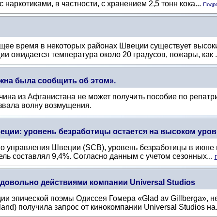
 наркотиками, в частности, с хранением 2,5 тонн кока...
Подро
щее время в некоторых районах Швеции существует высоки
и ожидается температура около 20 градусов, пожары, как .
жна была сообщить об этом».
жчина из Афганистана не может получить пособие по репат
ызвала волну возмущения.
еции: уровень безработицы остается на высоком уров
о управления Швеции (SCB), уровень безработицы в июне в
ель составлял 9,4%. Согласно данным с учетом сезонных...
П
довольно действиями компании Universal Studios
ии эпической поэмы Одиссея Гомера «Glad av Gillberga», 
and) получила запрос от кинокомпании Universal Studios на.