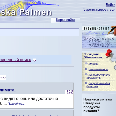
Войти
Зарегистрироваться
Карта сайта
Последние
Объявления:
ширенный поиск
аптека
познакомлюсь
наппиточки или
>>>
сиггареты
подработка для
девушки
лимата.
в видят очень или достаточно
Нравятся ли вам
 ...
Шведские
Подробнее...
продукты
питания?