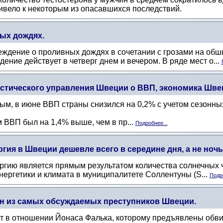
ривело к некоторым из опасавшихся последствий.
ых дождях.
ждение о проливных дождях в сочетании с грозами на обш
ение действует в четверг днем ​​и вечером. В ряде мест о...
тического управления Швеции о ВВП, экономика Швец
м, в июне ВВП страны снизился на 0,2% с учетом сезонны
м ВВП был на 1,4% выше, чем в пр...
Подробнее...
гия в Швеции дешевле всего в середине дня, а не ноч
ергию является прямым результатом количества солнечных
энергетики и климата в муниципалитете Соллентуны (S...
Подро
дин из самых обсуждаемых преступников Швеции.
кт в отношении Йонаса Фалька, которому предъявлены обв