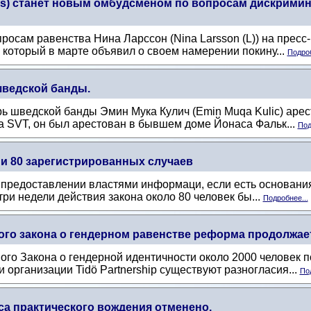
ius) станет новым омбудсменом по вопросам дискримин
росам равенства Нина Ларссон (Nina Larsson (L)) на прес
, который в марте объявил о своем намерении покину...
Подроб
шведской банды.
рь шведской банды Эмин Мука Кулич (Emin Muqa Kulic) арес
а SVT, он был арестован в бывшем доме Йонаса Фальк...
Под
 и 80 зарегистрированных случаев
о предоставлении властями информаци, если есть основания 
ри недели действия закона около 80 человек бы...
Подробнее...
ого закона о гендерном равенстве реформа продолжает 
ого Закона о гендерной идентичности около 2000 человек 
 организации Tidö Partnership существуют разногласия...
Под
са практического вождения отменено.