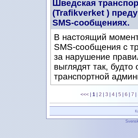
Шведская транспор
(Trafikverket ) пр
SMS-сообщениях.
В настоящий момен
SMS-сообщения с т
за нарушение прави
выглядят так, будто
транспортной админи
<<<
|
1
|
2
|
3
|
4
|
5
|
6
|
7
|
К
Svensk