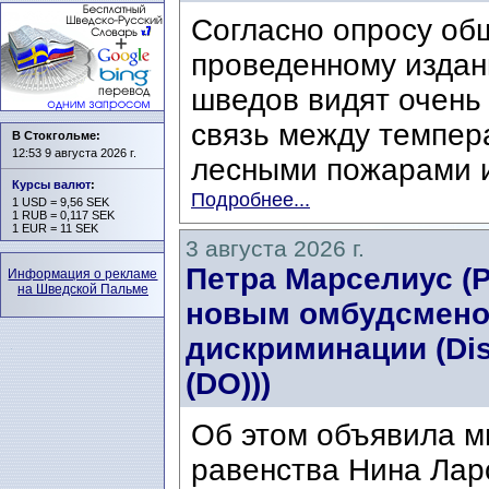
Согласно опросу об
проведенному издани
шведов видят очень
связь между темпер
В Стокгольме:
12:53 9 августа 2026 г.
лесными пожарами и
Курсы валют
:
Подробнее...
1 USD = 9,56 SEK
1 RUB = 0,117 SEK
1 EUR = 11 SEK
3 августа 2026 г.
Петра Марселиус (Pe
Информация о рекламе
на Шведской Пальме
новым омбудсмено
дискриминации (Di
(DO)))
Об этом объявила м
равенства Нина Ларс