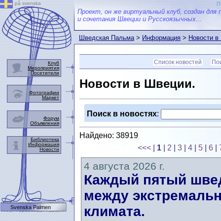
på svenska
П
Проект, он же виртуальный клуб, создан для 
и сочетания Швеции и Русскоязычных...
Шведская Пальма
>
Информация
>
Новости в
Список новостей
Пои
Клуб
Мероприятия
Посетители
Новости в Швеции.
Фотографии
Маркет
Поиск в новостях
:
Форум
Объявления
Найдено: 38919
Библиотека
Информация
<<<
|
1
|
2
|
3
|
4
|
5
|
6
|
Новости
4 августа 2026 г.
Каждый пятый швед
между экстремальн
климата.
Svenska Palmen