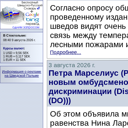
Согласно опросу об
проведенному издани
шведов видят очень
связь между темпер
В Стокгольме:
08:40 9 августа 2026 г.
лесными пожарами и
Курсы валют
:
Подробнее...
1 USD = 9,56 SEK
1 RUB = 0,117 SEK
1 EUR = 11 SEK
3 августа 2026 г.
Петра Марселиус (Pe
Информация о рекламе
на Шведской Пальме
новым омбудсмено
дискриминации (Di
(DO)))
Об этом объявила м
равенства Нина Ларс