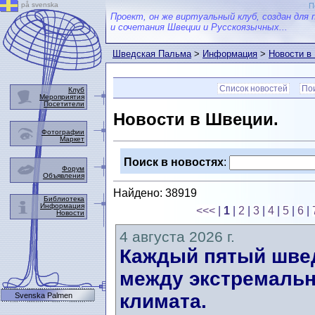
på svenska
П
Проект, он же виртуальный клуб, создан для 
и сочетания Швеции и Русскоязычных...
Шведская Пальма
>
Информация
>
Новости в
Список новостей
Пои
Клуб
Мероприятия
Посетители
Новости в Швеции.
Фотографии
Маркет
Поиск в новостях
:
Форум
Объявления
Найдено: 38919
Библиотека
Информация
<<<
|
1
|
2
|
3
|
4
|
5
|
6
|
Новости
4 августа 2026 г.
Каждый пятый швед
между экстремальн
климата.
Svenska Palmen