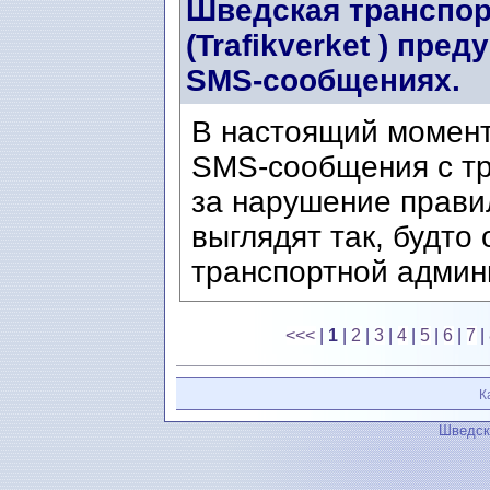
Шведская транспор
(Trafikverket ) пр
SMS-сообщениях.
В настоящий момен
SMS-сообщения с т
за нарушение прави
выглядят так, будто
транспортной админи
<<<
|
1
|
2
|
3
|
4
|
5
|
6
|
7
|
К
Шведск