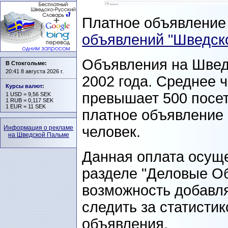
Платное объявлени
объявлений "Шведск
Объявления на Швед
В Стокгольме:
20:41 8 августа 2026 г.
2002 года. Среднее 
Курсы валют
:
превышает 500 посет
1 USD = 9,56 SEK
1 RUB = 0,117 SEK
1 EUR = 11 SEK
платное объявление 
человек.
Информация о рекламе
на Шведской Пальме
Данная оплата осуще
разделе "Деловые О
возможность добавля
следить за статисти
объявления.