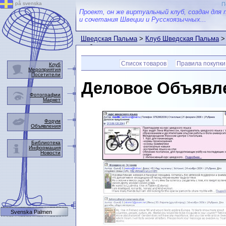
på svenska
П
Проект, он же виртуальный клуб, создан для 
и сочетания Швеции и Русскоязычных...
Шведская Пальма
>
Клуб Шведская Пальма
выбранном товаре.
Список товаров
Правила покупки
Клуб
Мероприятия
Посетители
Деловое Объявл
Фотографии
Маркет
Форум
Объявления
Библиотека
Информация
Новости
Svenska Palmen