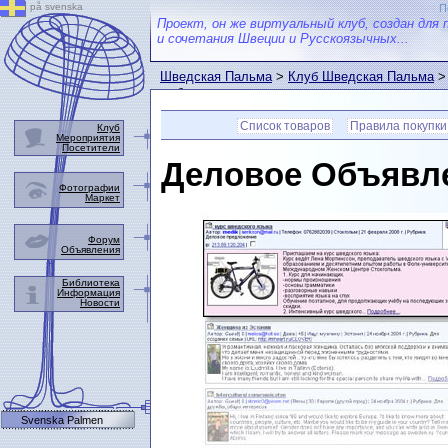
på svenska
П
Проект, он же виртуальный клуб, создан для 
и сочетания Швеции и Русскоязычных...
Шведская Пальма
>
Клуб Шведская Пальма
выбранном товаре.
Список товаров
Правила покупки
Клуб
Мероприятия
Посетители
Деловое Объявл
Фотографии
Маркет
Форум
Объявления
Библиотека
Информация
Новости
Svenska Palmen