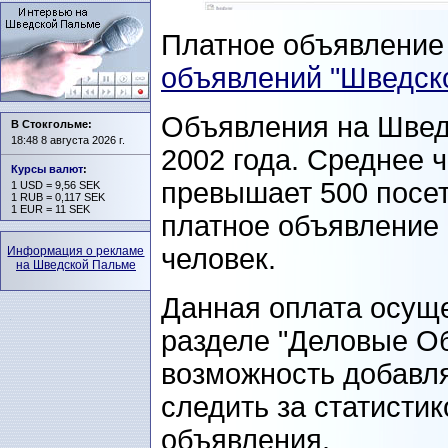
Платное объявлени
объявлений "Шведск
Объявления на Швед
В Стокгольме:
18:48 8 августа 2026 г.
2002 года. Среднее 
Курсы валют
:
превышает 500 посет
1 USD = 9,56 SEK
1 RUB = 0,117 SEK
1 EUR = 11 SEK
платное объявление 
человек.
Информация о рекламе
на Шведской Пальме
Данная оплата осуще
разделе "Деловые О
возможность добавля
следить за статисти
объявления.