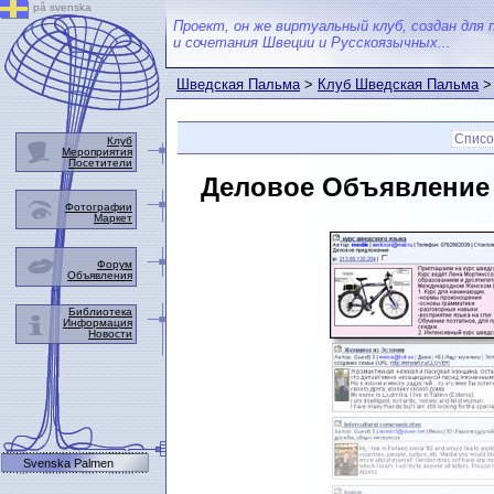
på svenska
Проект, он же виртуальный клуб, создан для 
и сочетания Швеции и Русскоязычных...
Шведская Пальма
>
Клуб Шведская Пальма
Списо
Клуб
Мероприятия
Посетители
Деловое Объявление
Фотографии
Маркет
Форум
Объявления
Библиотека
Информация
Новости
Svenska Palmen