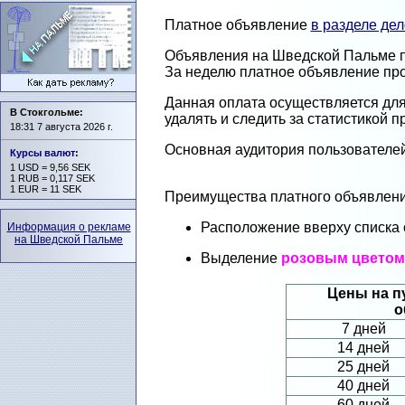
Платное объявление
в разделе де
Объявления на Шведской Пальме пу
За неделю платное объявление про
Данная оплата осуществляется дл
В Стокгольме:
удалять и следить за статистикой 
18:31 7 августа 2026 г.
Основная аудитория пользователе
Курсы валют
:
1 USD = 9,56 SEK
1 RUB = 0,117 SEK
1 EUR = 11 SEK
Преимущества платного объявлени
Расположение вверху списка
Информация о рекламе
на Шведской Пальме
Выделение
розовым цветом
Цены на п
о
7 дней
14 дней
25 дней
40 дней
60 дней