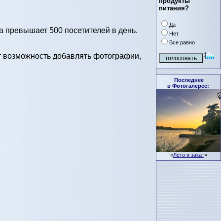
продукты
питания?
Да
 превышает 500 посетителей в день.
Нет
Все равно
т возможность добавлять фотографии,
Последнее
в Фотогалерее:
«
Лето и закат
»