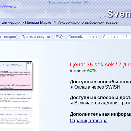
Пользователей On-line: 3673
поддержки
>
Коммерция
>
Пальма Маркет
> Информация о выбранном товаре.
к товаров
Правила покупки
FAQ
Способы оплаты
Список способов
Цена: 35 sek sek / 7 дн
есть
В наличии:
Доступные способы опла
Оплата через SWISH
Доступные способы дост
Включается администрат
Дополнительная информ
Страница товара