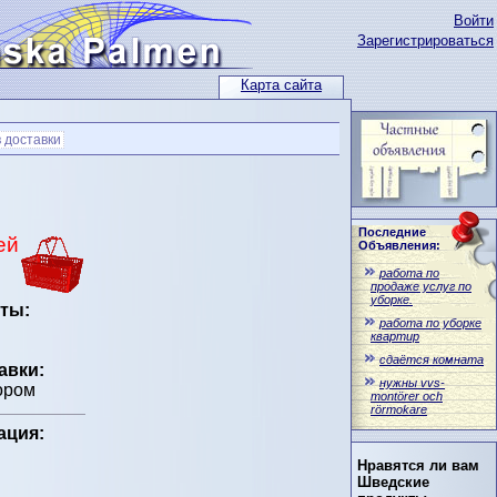
Войти
Зарегистрироваться
Карта сайта
 доставки
Последние
ей
Объявления:
работа по
продаже услуг по
уборке.
ты:
работа по уборке
квартир
сдаётся комната
авки:
нужны vvs-
ором
montörer och
rörmokare
ация:
Нравятся ли вам
Шведские