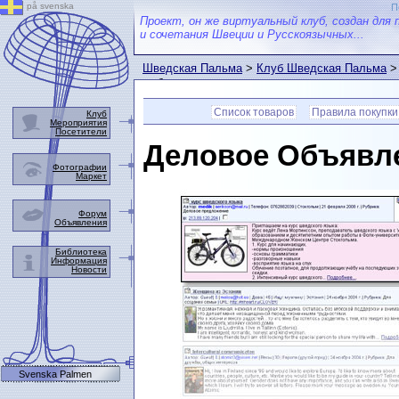
på svenska
П
Проект, он же виртуальный клуб, создан для 
и сочетания Швеции и Русскоязычных...
Шведская Пальма
>
Клуб Шведская Пальма
выбранном товаре.
Список товаров
Правила покупки
Клуб
Мероприятия
Посетители
Деловое Объявл
Фотографии
Маркет
Форум
Объявления
Библиотека
Информация
Новости
Svenska Palmen