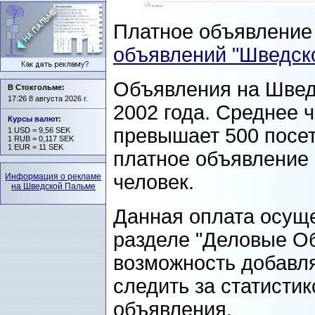
Платное объявлени
объявлений "Шведск
Объявления на Швед
В Стокгольме:
17:26 8 августа 2026 г.
2002 года. Среднее 
Курсы валют
:
превышает 500 посет
1 USD = 9,56 SEK
1 RUB = 0,117 SEK
1 EUR = 11 SEK
платное объявление 
человек.
Информация о рекламе
на Шведской Пальме
Данная оплата осуще
разделе "Деловые О
возможность добавля
следить за статисти
объявления.