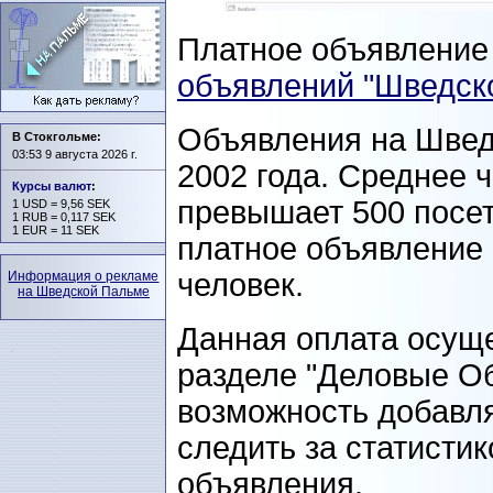
Платное объявлени
объявлений "Шведск
Объявления на Швед
В Стокгольме:
03:53 9 августа 2026 г.
2002 года. Среднее 
Курсы валют
:
превышает 500 посет
1 USD = 9,56 SEK
1 RUB = 0,117 SEK
1 EUR = 11 SEK
платное объявление 
человек.
Информация о рекламе
на Шведской Пальме
Данная оплата осуще
разделе "Деловые О
возможность добавля
следить за статисти
объявления.