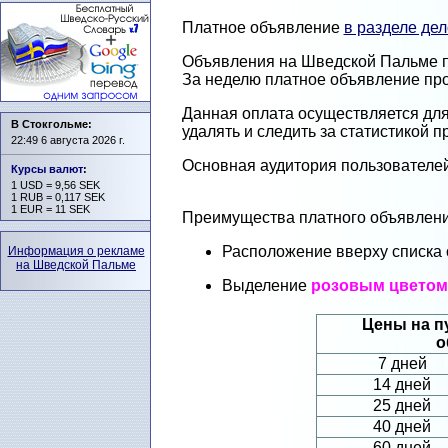
Платное объявление
в разделе де
Объявления на Шведской Пальме пу
За неделю платное объявление про
Данная оплата осуществляется дл
В Стокгольме:
удалять и следить за статистикой 
22:49 6 августа 2026 г.
Основная аудитория пользователе
Курсы валют
:
1 USD = 9,56 SEK
1 RUB = 0,117 SEK
1 EUR = 11 SEK
Преимущества платного объявлени
Расположение вверху списка
Информация о рекламе
на Шведской Пальме
Выделение
розовым цветом
Цены на п
о
7 дней
14 дней
25 дней
40 дней
60 дней