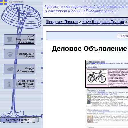
på svenska
Проект, он же виртуальный клуб, создан для 
и сочетания Швеции и Русскоязычных...
Шведская Пальма
>
Клуб Шведская Пальма
Списо
Клуб
Мероприятия
Посетители
Деловое Объявление
Фотографии
Маркет
Форум
Объявления
Библиотека
Информация
Новости
Svenska Palmen