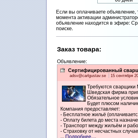
Если вы оплачиваете объявление, 
момента активации администраторо
объявление находится в эфире: Сро
поиске.
Заказ товарa
:
Объявление:
Сертифицированный сварщи
adsv@carlgustav.se
15 сентября 20
Требуются сварщики 
Шведская фирма приг
Обязательное услови
Будет плюсом наличи
Компания предоставляет:
- Бесплатное жильё (оплачиваетс
- Оплату билета до места назнач
- Транспорт между жильём и раб
- Страховку от несчастных случае
...
Подробнее...
.