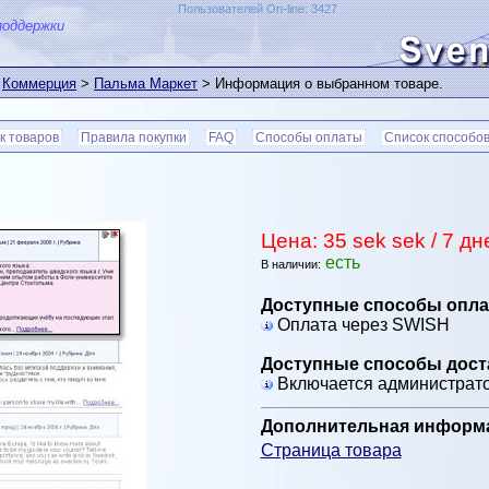
Пользователей On-line: 3427
поддержки
>
Коммерция
>
Пальма Маркет
> Информация о выбранном товаре.
к товаров
Правила покупки
FAQ
Способы оплаты
Список способов
Цена: 35 sek sek / 7 дн
есть
В наличии:
Доступные способы опла
Оплата через SWISH
Доступные способы дост
Включается администрат
Дополнительная информ
Страница товара