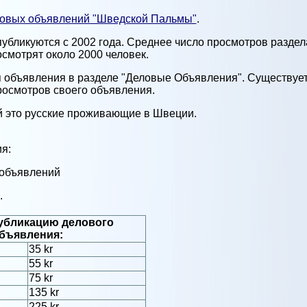
ловых объявлений "Шведской Пальмы"
.
бликуются с 2002 года. Среднее число просмотров раздела
смотрят около 2000 человек.
я объявления в разделе "Деловые Объявления". Существуе
просмотров своего объявления.
й это русские проживающие в Швеции.
я:
 объявлений
.
убликацию делового
бъявления:
35 kr
55 kr
75 kr
135 kr
225 kr