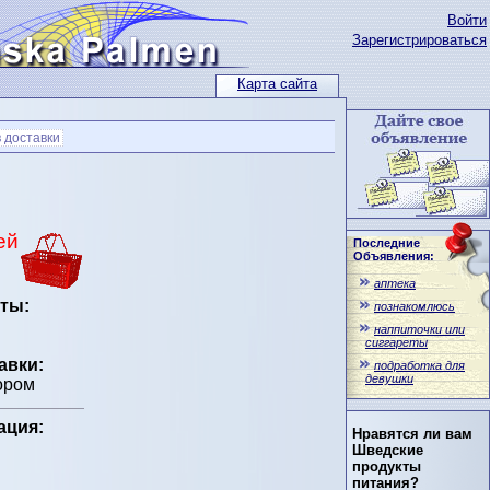
Войти
Зарегистрироваться
Карта сайта
 доставки
ей
Последние
Объявления:
аптека
ты:
познакомлюсь
наппиточки или
сиггареты
авки:
подработка для
девушки
ором
ация:
Нравятся ли вам
Шведские
продукты
питания?