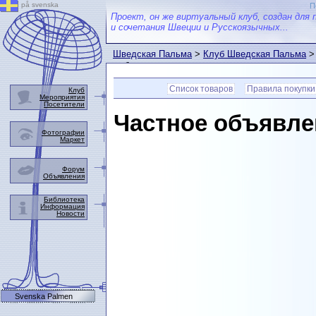
på svenska
П
Проект, он же виртуальный клуб, создан для 
и сочетания Швеции и Русскоязычных...
Шведская Пальма
>
Клуб Шведская Пальма
выбранном товаре.
Список товаров
Правила покупки
Клуб
Мероприятия
Посетители
Частное объявле
Фотографии
Маркет
Форум
Объявления
Библиотека
Информация
Новости
Svenska Palmen