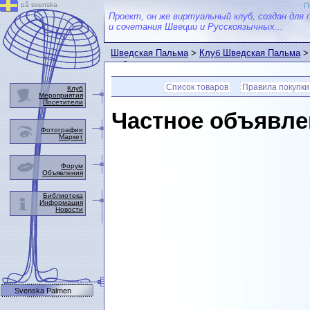
på svenska
П
Проект, он же виртуальный клуб, создан для 
и сочетания Швеции и Русскоязычных...
Шведская Пальма
>
Клуб Шведская Пальма
выбранном товаре.
Список товаров
Правила покупки
Клуб
Мероприятия
Посетители
Частное объявле
Фотографии
Маркет
Форум
Объявления
Библиотека
Информация
Новости
Svenska Palmen