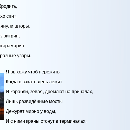
бродить,
хо спит.
тянули шторы,
з витрин,
ультрамарин
 разные узоры.
Я выхожу чтоб пережить,
Когда в закате день лежит.
И корабли, зевая, дремлют на причалах,
Лишь разведённые мосты
Дежурят мирно у воды,
И с ними краны стонут в терминалах.