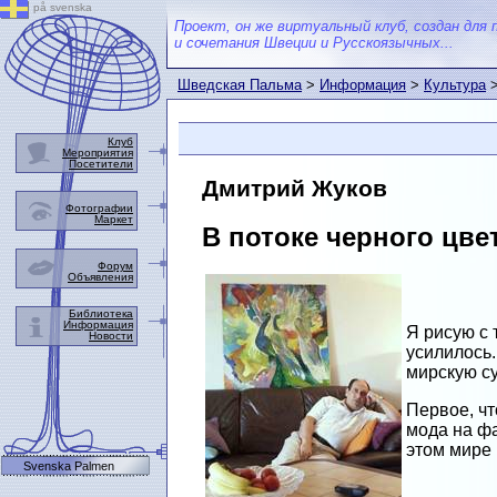
på svenska
Проект, он же виртуальный клуб, создан для 
и сочетания Швеции и Русскоязычных...
Шведская Пальма
>
Информация
>
Культура
Клуб
Мероприятия
Посетители
Дмитрий Жуков
Фотографии
Маркет
В потоке черного цве
Форум
Объявления
Библиотека
Информация
Я рисую с 
Новости
усилилось.
мирскую су
Первое, чт
мода на фа
этом мире 
Svenska Palmen