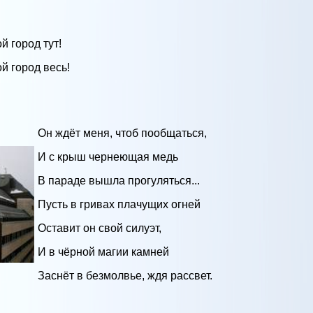
й город тут!
й город весь!
Он ждёт меня, чтоб пообщаться,
И с крыш чернеющая медь
В параде вышла прогуляться...
Пусть в гривах плачущих огней
Оставит он свой силуэт,
И в чёрной магии камней
Заснёт в безмолвье, ждя рассвет.