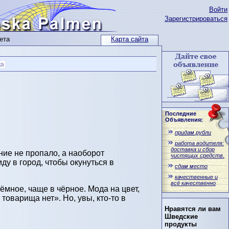
Войти
Зарегистрироваться
ета
Карта сайта
ка
Последние
Объявления:
придам рубли
работа водителя:
доставка и сбор
ние не пропало, а наоборот
чистящих средств.
ду в город, чтобы окунуться в
сдам место
качественные и
всё качественно
тёмное, чаще в чёрное. Мода на цвет,
товарища нет». Но, увы, кто-то в
Нравятся ли вам
Шведские
продукты