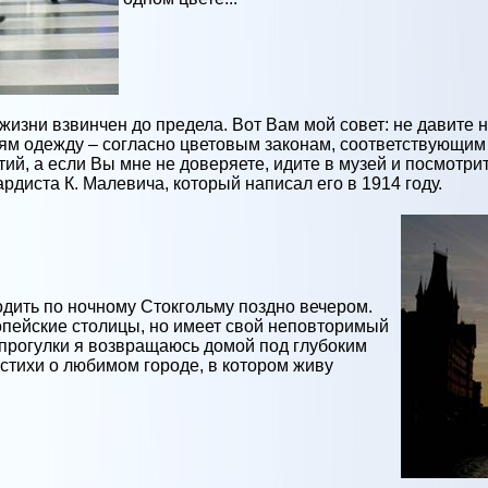
жизни взвинчен до предела. Вот Вам мой совет: не давите 
тям одежду – согласно цветовым законам, соответствующим 
й, а если Вы мне не доверяете, идите в музей и посмотри
рдиста К. Малевича, который написал его в 1914 году.
дить по ночному Стокгольму поздно вечером.
ропейские столицы, но имеет свой неповторимый
прогулки я возвращаюсь домой под глубоким
стихи о любимом городе, в котором живу