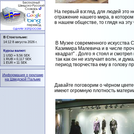
На первый взгляд, для людей это не
отражение нашего мира, в котором
в нашем обществе, то глядя на эту 
В Стокгольме:
14:12 8 августа 2026 г.
В Музее современного искусства С
Казимира Малевича и в числе проч
Курсы валют
:
квадрат” . Долго я стоял и смотрел
1 USD = 9,56 SEK
так как он не излучает волн, и ду
1 RUB = 0,117 SEK
1 EUR = 11 SEK
период творчества ему в голову п
Информация о рекламе
на Шведской Пальме
Давайте поговорим о чёрном цвете.
имеют огромную плотность материи.