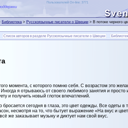
Пользователей On-line: 3771
поддержки
>
Библиотека
>
Русскоязычные писатели о Швеции
> В потоке черного цв
Список авторов в разделе Русскоязычные писатели о Швеции
Библиоте
та
того момента, с которого помню себя. С возрастом это жела
 Иногда я отрываюсь от своего любимого занятия и просто и
ету и получить новый глоток впечатлений.
о бросается сегодня в глаза, это цвет одежды. Все одеты в 
сон, несмотря на то, что бытует выражение «На вкус и цвет 
всё же заказывает музыку и диктует нам свой вкус.