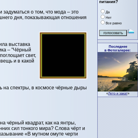
питания?
 задуматься о том, что мода – это
Да
няшнего дня, показывающая отношения
Нет
Все равно
ила выставка
Последнее
ика – ”Чёрный
в Фотогалерее:
 поглощает свет,
 вещь и в какой
ть на спектры, в космосе чёрные дыры
«
Лето и закат
»
а чёрный квадрат, как на янтры,
нних сил тонкого мира? Слова чёрт и
казывание «В мутном омуте черти