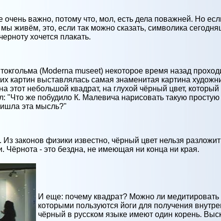
 очень важно, потому что, мол, есть дела поважней. Но если
 мы живём, это, если так можно сказать, символика сегод
черноту хочется плакать.
токгольма (Moderna museet) некоторое время назад проход
их картин выставлялась самая знаменитая картина художн
 на этот небольшой квадрат, на глухой чёрный цвет, который
мал: "Что же побудило К. Малевича нарисовать такую простую
ришла эта мысль?"
 Из законов физики известно, чёрный цвет нельзя разложи
 Чёрнота - это бездна, не имеющая ни конца ни края.
И еще: почему квадрат? Можно ли медитировать н
которыми пользуются йоги для получения внутре
чёрный в русском языке имеют один корень. Выс