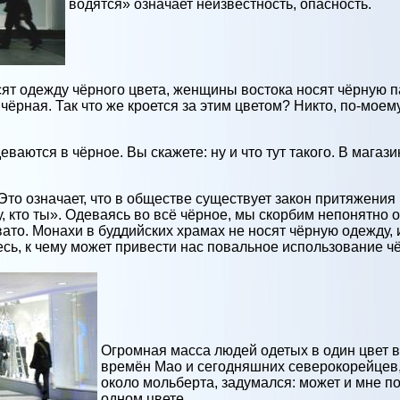
водятся» означает неизвестность, опасность.
ят одежду чёрного цвета, женщины востока носят чёрную п
ёрная. Так что же кроется за этим цветом? Никто, по-моему
аются в чёрное. Вы скажете: ну и что тут такого. В магази
Это означает, что в обществе существует закон притяжения
жу, кто ты». Одеваясь во всё чёрное, мы скорбим непонятно 
вато. Монахи в буддийских храмах не носят чёрную одежду, 
сь, к чему может привести нас повальное использование чё
Огромная масса людей одетых в один цвет 
времён Мао и сегодняшних северокорейцев, 
около мольберта, задумался: может и мне по
одном цвете...