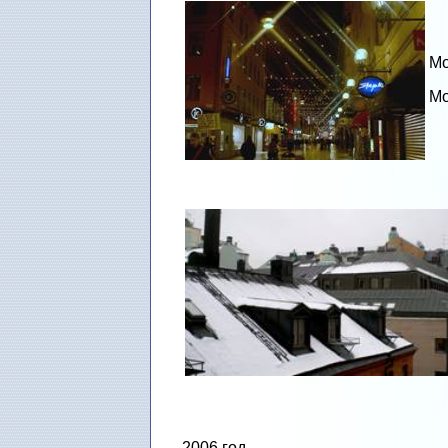
Мо
Мо
2006 год