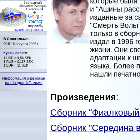
которые были 
и "Ашины расс
изданные за св
"Смерть Вольт
только в сборн
В Стокгольме:
издал в 1996 
00:51 8 августа 2026 г.
жизни. Они св
Курсы валют
:
адаптации к ш
1 USD = 9,56 SEK
1 RUB = 0,117 SEK
языка. Более 
1 EUR = 11 SEK
нашли печатно
Информация о рекламе
на Шведской Пальме
Произведения
:
Сборник "Фиалковый
Сборник "Середина в