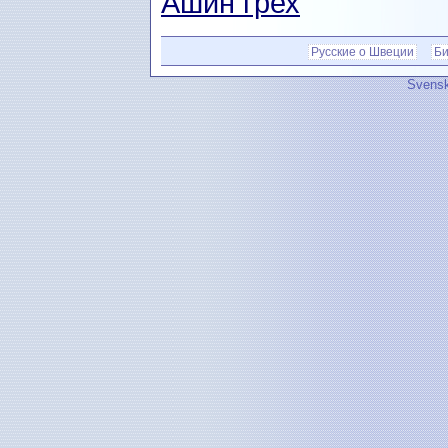
Ашин грех
Русские о Швеции
Би
Svensk