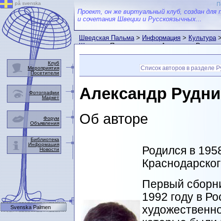
på svenska
П
Проект, он же виртуальный клуб, создан для 
и сочетания Швеции и Русскоязычных...
Шведская Пальма
>
Информация
>
Культура
Швеции
> Поэт и писатель Александр Рудниц
Клуб
Список авторов в разделе 
Мероприятия
Посетители
Александр Рудни
Фотографии
Маркет
Об авторе
Форум
Объявления
Библиотека
Информация
Родился в 195
Новости
Краснодарског
Первый сборни
1992 году в Ро
художественно
Svenska Palmen