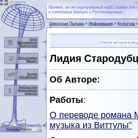
på svenska
П
Проект, он же виртуальный клуб, создан для 
и сочетания Швеции и Русскоязычных...
Шведская Пальма
>
Информация
>
Культура
Стародубцева
Клуб
Список авторов в ра
Мероприятия
Посетители
Лидия Стародуб
Фотографии
Маркет
Форум
Об Авторе:
Объявления
Библиотека
Информация
Новости
Работы
:
О переводе романа 
музыка из Виттулы"
Svenska Palmen