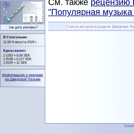
См. также
рецензию 
"
Популярная музыка 
Список авторов в разделе Шведская Ли
В Стокгольме:
11:00 9 августа 2026 г.
Курсы валют
:
1 USD = 9,56 SEK
1 RUB = 0,117 SEK
1 EUR = 11 SEK
Информация о рекламе
на Шведской Пальме
Swedi