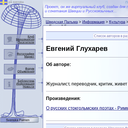
på svenska
П
Проект, он же виртуальный клуб, создан для 
и сочетания Швеции и Русскоязычных...
Шведская Пальма
>
Информация
>
Культура
> Евгений Глухарев
Список авторов в р
Клуб
Мероприятия
Посетители
Евгений Глухарев
Фотографии
Маркет
Об авторе:
Форум
Объявления
Библиотека
Журналист, переводчик, критик, живет
Информация
Новости
Произведения
:
О русских стокгольмских поэтах - Ри
Svenska Palmen