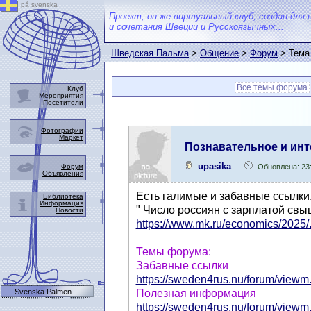
på svenska
Проект, он же виртуальный клуб, создан для 
и сочетания Швеции и Русскоязычных...
Шведская Пальма
>
Общение
>
Форум
> Тема
Все темы форума
Клуб
Мероприятия
Посетители
Фотографии
Маркет
Познавательное и инт
upasika
Форум
Обновлена: 23
Объявления
Есть галимые и забавные ссылки,
Библиотека
Информация
" Число россиян с зарплатой свы
Новости
https://www.mk.ru/economics/2025/.
Темы форума:
Забавные ссылки
https://sweden4rus.nu/forum/viewm.
Svenska Palmen
Полезная информация
https://sweden4rus.nu/forum/viewm.