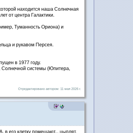
 которой находится наша Солнечная
ет от центра Галактики.
ример, Туманность Ориона) и
льца и рукавом Персея.
ущен в 1977 году.
а Солнечной системы (Юпитера,
Отредактировано автором: 11 мая 2026 г.
, в его клетку помещают... цыплят.