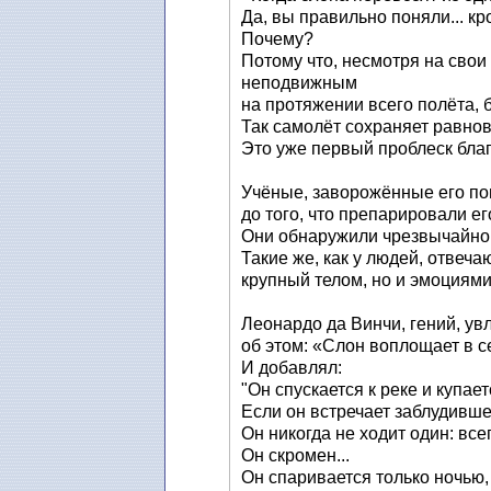
Да, вы правильно поняли... к
Почему?
Потому что, несмотря на свои
неподвижным
на протяжении всего полёта, б
Так самолёт сохраняет равнов
Это уже первый проблеск благ
Учёные, заворожённые его по
до того, что препарировали его
Они обнаружили чрезвычайно 
Такие же, как у людей, отвеч
крупный телом, но и эмоциями
Леонардо да Винчи, гений, ув
об этом: «Слон воплощает в с
И добавлял:
"Он спускается к реке и купае
Если он встречает заблудивше
Он никогда не ходит один: все
Он скромен...
Он спаривается только ночью, 