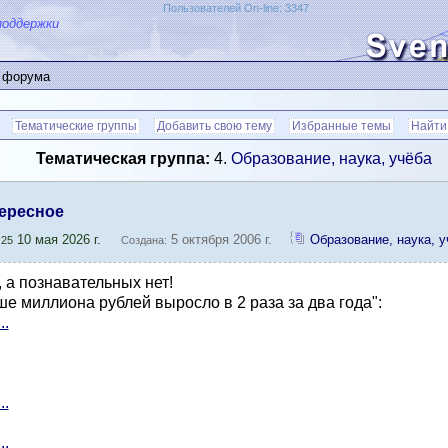
Пользователей On-line: 3347
поддержки
 форума
Тематические группы
Добавить свою тему
Избранные темы
Найти
Тематическая группа:
4.
Образование, наука, учёба
ересное
10 мая 2026 г.
5 октября 2006 г.
Образование, наука, 
:25
Создана:
 а познавательных нет!
ше миллиона рублей выросло в 2 раза за два года":
..
..
..