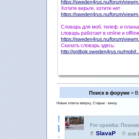
https://sweden4rus.nu/forum/viewm.
Xотите верьте, хотите нет
https://sweden4rus.nu/forum/viewm.
Cловарь для моб. телеф. и планш
cловарь работает в online и offli
https://sweden4rus.nu/forum/viewm.
Скачать словарь здесь:
http://ordbok.sweden4rus.nu/mobil..
Поиск в форуме
> В
Новые ответы вверху, Старые - внизу.
For upasika: Позна
SlavaP
1
23:25