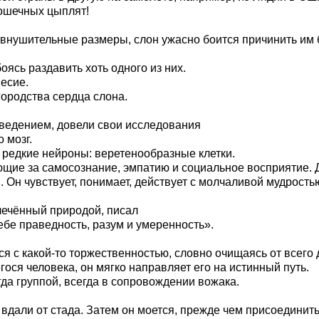
рошечных цыплят!
 внушительные размеры, слон ужасно боится причинить им 
оясь раздавить хоть одного из них.
есие.
ородства сердца слона.
ведением, довели свои исследования
 мозг.
редкие нейроны: веретенообразные клетки.
ающие за самосознание, эмпатию и социальное восприятие. Д
. Он чувствует, понимает, действует с молчаливой мудрость
лечённый природой, писал
ебе праведность, разум и умеренность».
тся с какой-то торжественностью, словно очищаясь от всего 
гося человека, он мягко направляет его на истинный путь.
гда группой, всегда в сопровождении вожака.
вдали от стада. Затем он моется, прежде чем присоединитьс