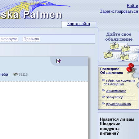
Войти
Зарегистрироваться
Карта сайта
 в форуме
Правила
Последние
Объявления:
учёба
89118
сдаётся комната
для девушки
знакомство
эвакуатор
грузоперевозки
Нравятся ли вам
Шведские
продукты
питания?