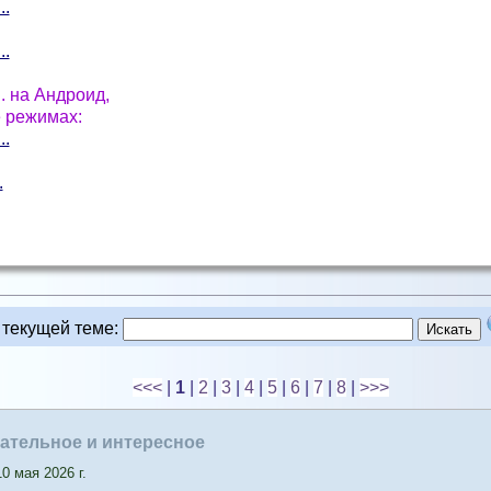
..
..
. на Андроид,
ne режимах:
..
.
 текущей теме
:
<<<
|
1
|
2
|
3
|
4
|
5
|
6
|
7
|
8
|
>>>
вательное и интересное
0 мая 2026 г.