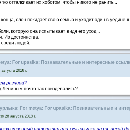
гко отталкивает их хоботом, чтобы никого не ранить...
е конца, слон покидает свою семью и уходит один в уединён
ли, которую она испытывает, видя его уход...
я. Из достоинства.
 среди людей.
etya: For upasika: Познавательные и интересные ссыл
 августа 2018 г.
чем разница?
ад Лениным почто так поиздевались?
урлыка: For metya: For upasika: Познавательные и ин
28 августа 2018 г.
:30
искусственный интеллект али хучь ссылка на ея, нехай д