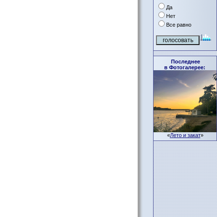
Да
Нет
Все равно
Последнее
в Фотогалерее:
«
Лето и закат
»