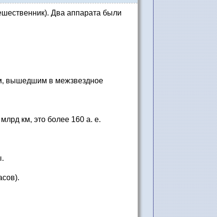
тешественник). Два аппарата были
ом, вышедшим в межзвездное
лрд км, это более 160 а. е.
.
сов).