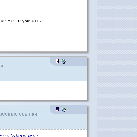
ное место умирать.
ки
тересные ссылки
аже с бубенцами?