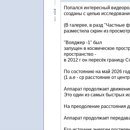
Попался интересный видеороли
созданы с целью исследовани
(В галерее, в разд "Частные ф
разместила скрин из просмотре
"Вояджер -1" был
запущен в космическое прост
пространство -
в 2012 г он пересёк границу 
По состоянию на май 2026 года
(1 а.е - ср расстояние от цен
Аппарат продолжает движение с
Это один из самых быстрых и
На преодоление расстояния до
Аппарат продолжает передава
Его источник энергии постепен