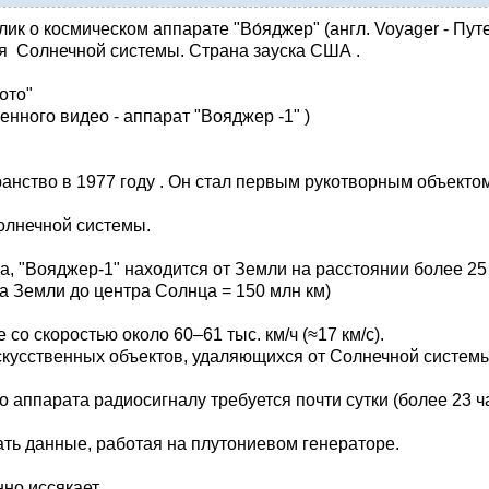
к о космическом аппарате "Во́яджер" (англ. Voyager - Пу
я Солнечной системы. Страна зауска США .
ото"
нного видео - аппарат "Вояджер -1" )
ранство в 1977 году . Он стал первым рукотворным объект
Солнечной системы.
, "Вояджер-1" находится от Земли на расстоянии более 25 м
тра Земли до центра Солнца = 150 млн км)
о скоростью около 60–61 тыс. км/ч (≈17 км/с).
скусственных объектов, удаляющихся от Солнечной системы
 аппарата радиосигналу требуется почти сутки (более 23 ча
ть данные, работая на плутониевом генераторе.
но иссякает.