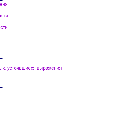
ания
..
ости
..
ости
..
..
..
ных, устоявшиеся выражения
..
..
а
..
..
..