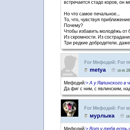
встречается стадо коров, он мя
Но что самое печальное...
То, что, чувствуя приближени
Почему?
Чтобы избавить молодёжь от бо
Из скромности. Из сострадани
Три редкие добродетели, даже
For Мефодий: For m
metya
28
18:45
Мефодий
:> А у Явлинского в 
Да фиг с ним, с явлинским, н
For Мефодий: For м
мурлыка
18
Мефодий
:> Вот у тебя есть 