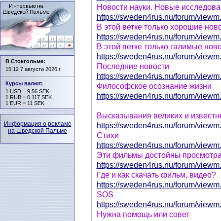
Новости науки. Новые исследов
https://sweden4rus.nu/forum/viewm.
В этой ветке только хорошие нов
https://sweden4rus.nu/forum/viewm.
В этой ветке только галимые нов
https://sweden4rus.nu/forum/viewm.
В Стокгольме:
Последние новости
15:12 7 августа 2026 г.
https://sweden4rus.nu/forum/viewm.
Курсы валют
:
Философское осознание жизни
1 USD = 9,56 SEK
https://sweden4rus.nu/forum/viewm.
1 RUB = 0,117 SEK
1 EUR = 11 SEK
Высказывания великих и извест
Информация о рекламе
https://sweden4rus.nu/forum/viewm.
на Шведской Пальме
Стихи
https://sweden4rus.nu/forum/viewm.
Эти фильмы достойны просмотр
https://sweden4rus.nu/forum/viewm.
Где и как скачать фильм, видео?
https://sweden4rus.nu/forum/viewm.
SOS
https://sweden4rus.nu/forum/viewm.
Нужна помощь или совет