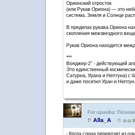
Орионский отросток
(или Рукав Ориона) — это неб
система. Земля и Солнце расп
В пределах рукава Ориона нах
скопления межзвездного веще
Рукав Ориона находится межд
***
Вояджер-2" - действующий апп
Это единственный космически
Сатурна, Урана и Нептуна) с б
и даже посетил Уран и Нептун
For upasika: Позн
Alla_A
30
10:13
- Когда слона перевозят из од