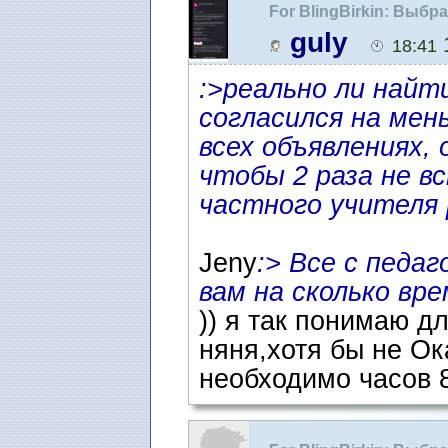
For BlingBirkin: Выбр
guly
1
18:41
:>реально ли найт
согласился на мен
всех объявлениях, 
чтобы 2 раза не в
частного учителя 
Jeny
:> Все с педаг
вам на сколько вр
)) я так понимаю д
няня,хотя бы не Ок
необходимо часов 8