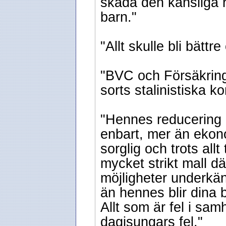
skada den känsliga
barn."
"Allt skulle bli bättr
"BVC och Försäkrin
sorts stalinistiska ko
"Hennes reducering a
enbart, mer än ekono
sorglig och trots allt
mycket strikt mall d
möjligheter underkä
än hennes blir dina b
Allt som är fel i samh
dagisungars fel."