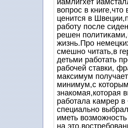
йäмлигхет йäмстäл
вопрос в книге,что
ценится в Швеции,п
работу после сиден
решен политиками,
жизнь.Про немецки
смешно читать,в ге
детьми работать пр
рабочей ставки, фр
максимум получает
минимум,с которым
знакомая,которая 
работала камрер в
специально выбрал
иметь возможность
на это,востребован