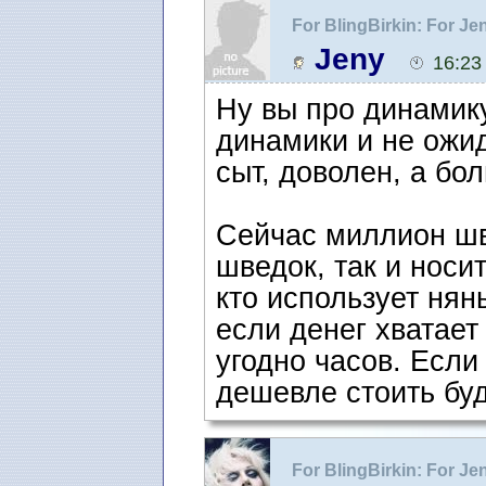
For BlingBirkin: For J
Jeny
16:23
Ну вы про динамик
динамики и не ожид
сыт, доволен, а бо
Сейчас миллион шв
шведок, так и носи
кто использует нянь
если денег хватает
угодно часов. Если 
дешевле стоить буд
For BlingBirkin: For J