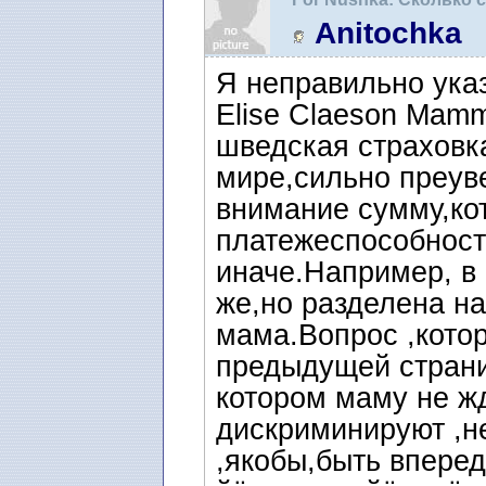
Anitochka
Я неправильно указ
Elise Claeson Mam
шведская страховк
мире,сильно преув
внимание сумму,ко
платежеспособност
иначе.Например, в
же,но разделена на
мама.Вопрос ,кото
предыдущей страни
котором маму не ж
дискриминируют ,н
,якобы,быть вперед