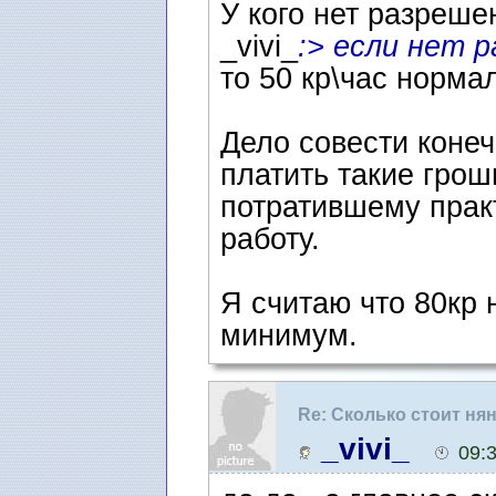
У кого нет разреше
_vivi_
:> если нет 
то 50 кр\час норма
Дело совести коне
платить такие грош
потратившему прак
работу.
Я считаю что 80кр 
минимум.
Re: Сколько стоит ня
_vivi_
09: