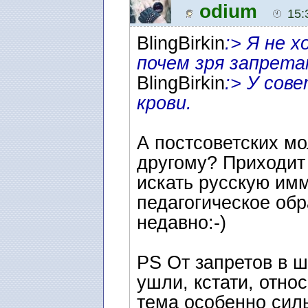
odium
15:
BlingBirkin
:> Я не 
почем зря запрета
BlingBirkin
:> У сов
крови.
А постсоветских мо
другому? Приходит 
искать русскую им
педагогическое об
недавно:-)
PS От запретов в ш
ушли, кстати, отно
тема особенно силь