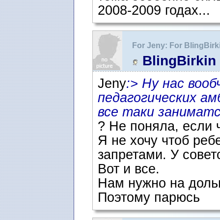
2008-2009 годах...
For Jeny: For BlingBir
BlingBirkin
Jeny
:> Ну нас воо
педагогических ам
все таки заниматс
? Не поняла, если 
Я не хочу чтоб реб
запретами. У советс
Вот и все.
Нам нужно на доль
Поэтому парюсь