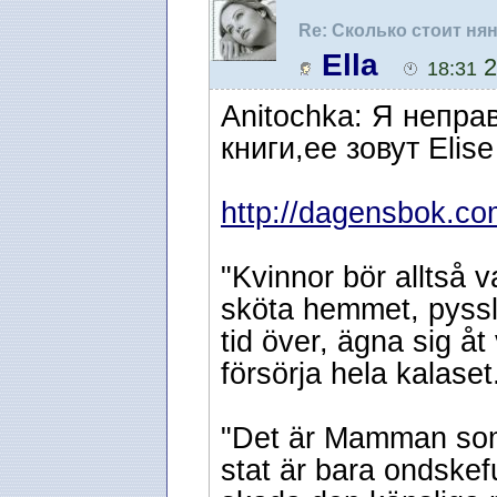
Re: Сколько стоит ня
Ella
2
18:31
Anitochka: Я непра
книги,ее зовут El
http://dagensbok.co
"Kvinnor bör alltså
sköta hemmet, pyssla
tid över, ägna sig å
försörja hela kalaset
"Det är Mamman som 
stat är bara ondskefu