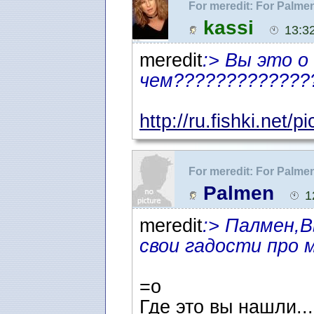
For meredit: For Palmen
Сколько стоит няня
kassi
13:3
meredit
:> Вы это о
чем?????????????
http://ru.fishki.net/
For meredit: For Palme
Сколько стоит няня
Palmen
1
meredit
:> Палмен,
свои гадости про 
=о
Где это вы нашли...