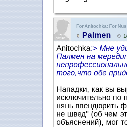
For Anitochka: For Nu
Palmen
1
Anitochka
:> Мне у
Палмен на мереди
непрофессиональн
того,что обе при
Нападки, как вы вы
исключительно по п
нянь впендюрить ф
не швед" (об чем э
объяснений), мог 