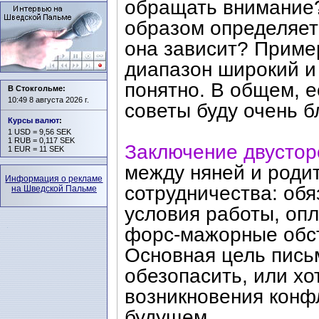
обращать внимание
образом определяетс
она зависит? Приме
диапазон широкий и
понятно. В общем, е
В Стокгольме:
10:49 8 августа 2026 г.
советы буду очень б
Курсы валют
:
1 USD = 9,56 SEK
1 RUB = 0,117 SEK
Заключение двустор
1 EUR = 11 SEK
между няней и роди
Информация о рекламе
сотрудничества: обя
на Шведской Пальме
условия работы, опл
форс-мажорные обст
Основная цель пись
обезопасить, или хо
возникновения конф
будущем.