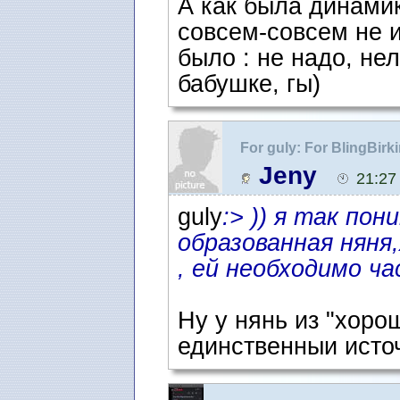
А как была динамик
совсем-совсем не и
было : не надо, не
бабушке, гы)
For guly: For BlingBir
Jeny
21:27
guly
:> )) я так по
образованная няня
, ей необходимо ча
Ну у нянь из "хоро
единственныи источ