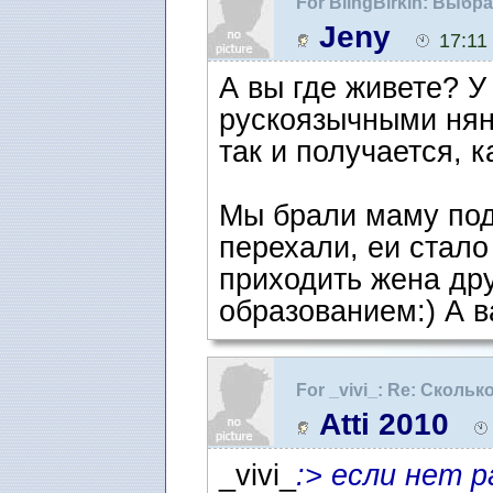
For BlingBirkin: Выбр
Jeny
17:11
А вы где живете? У
рускоязычными нян
так и получается, к
Мы брали маму под
перехали, еи стало
приходить жена дру
образованием:) А в
For _vivi_: Re: Скольк
Atti 2010
_vivi_
:> если нет 