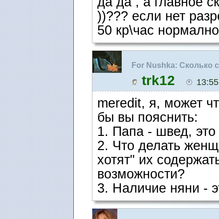
да да , а главное с
))??? если нет разр
50 кр\час нормалн
For Nushka: Сколько 
trk12
13:55
meredit, я, может ч
бы вы пояснить:
1. Папа - швед, эт
2. Что делать женщ
хотят" их содержат
возможности?
3. Наличие няни - 