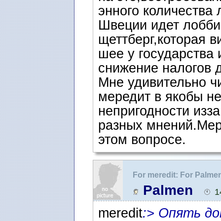
энного количества 
Швеции идет лобби
щеттберг,которая 
шее у государства 
снижение налогов
Мне удивительно ч
мередит в якобы н
непригодности изза
разных мнений.Мер
этом вопросе.
For meredit: For Palmen
Сколько стоит няня
Palmen
1
meredit
:> Опять до