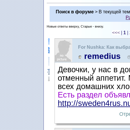
Поиск в форуме
> В текущей те
Р
Новые ответы вверху, Старые - внизу.
<<<
|
1
|
For Nushka: Как выбр
remedius
Девочки, у нас в д
отменный аппетит. 
всех домашних хло
Есть раздел объявл
http://sweden4rus.n
Отре