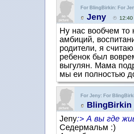
For BlingBirkin: For J
Jeny
12:40
Ну нас вообчем то 
амбиций, воспитан
родители, я считаю
ребенок был воврем
выгулян. Мама подр
мы еи полностью д
For Jeny: For BlingBir
BlingBirkin
Jeny
:> А вы где ж
Седермальм :)