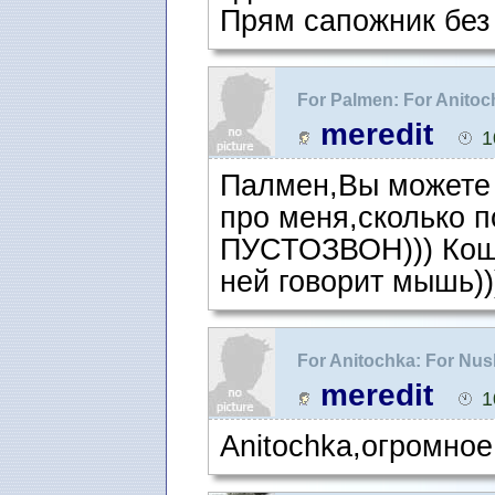
Прям сапожник без 
For Palmen: For Anito
няня
meredit
1
Палмен,Вы можете 
про меня,сколько п
ПУСТОЗВОН))) Кошк
ней говорит мышь))
For Anitochka: For Nu
meredit
1
Anitochka,огромное