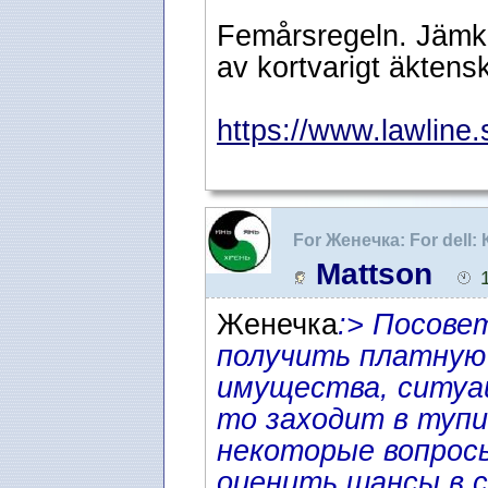
Femårsregeln. Jämk
av kortvarigt äktens
https://www.lawline.
For Женечка: For dell:
Швеции
Mattson
Женечка
:> Посове
получить платную
имущества, ситуац
то заходит в тупи
некоторые вопрос
оценить шансы в с