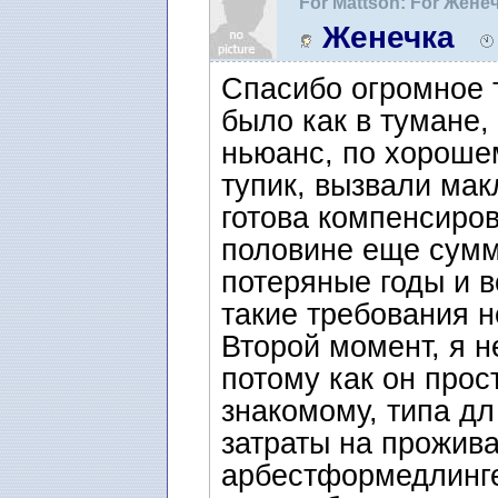
For Mattson: For Женеч
адвокат в Швеции
Женечка
Спасибо огромное т
было как в тумане, 
ньюанс, по хорошем
тупик, вызвали мак
готова компенсиров
половине еще сумм
потеряные годы и в
такие требования н
Второй момент, я н
потому как он прос
знакомому, типа дл
затраты на прожива
арбестформедлинге