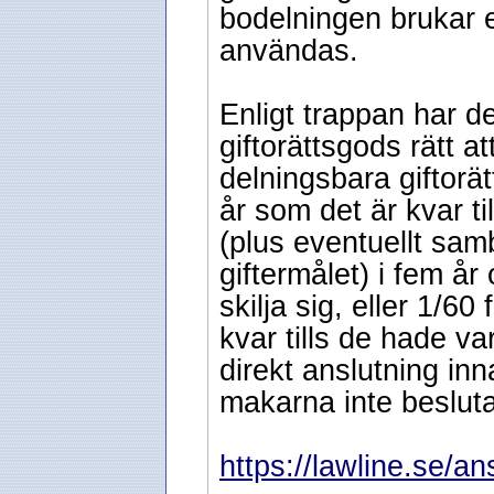
bodelningen brukar 
användas.
Enligt trappan har 
giftorättsgods rätt at
delningsbara giftorä
år som det är kvar ti
(plus eventuellt samb
giftermålet) i fem år
skilja sig, eller 1/6
kvar tills de hade var
direkt anslutning inn
makarna inte beslutat
https://lawline.se/an