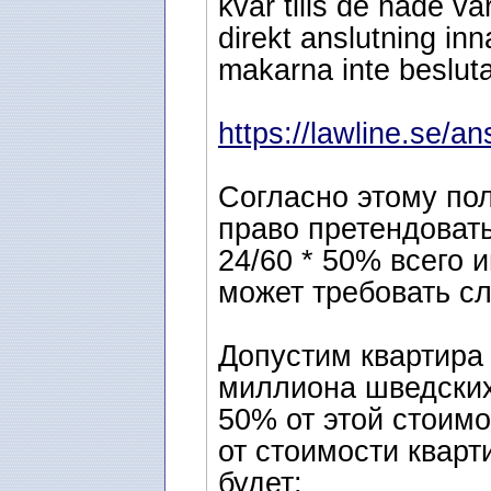
kvar tills de hade var
direkt anslutning inn
makarna inte beslutat
https://lawline.se/an
Согласно этому по
право претендовать
24/60 * 50% всего 
может требовать с
Допустим квартира 
миллиона шведских
50% от этой стоимо
от стоимости кварт
будет: