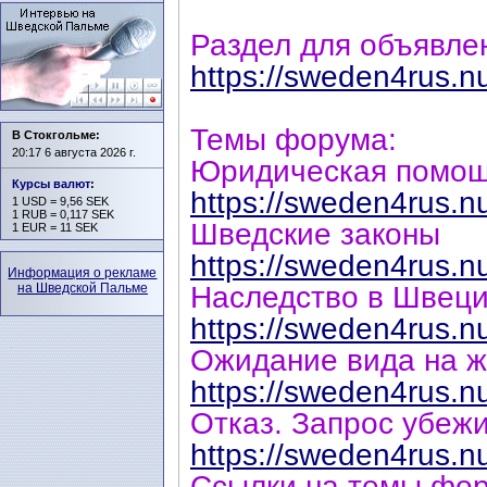
Раздел для объявле
https://sweden4rus.n
Темы форума:
В Стокгольме:
20:17 6 августа 2026 г.
Юридическая помощ
Курсы валют
:
https://sweden4rus.n
1 USD = 9,56 SEK
1 RUB = 0,117 SEK
Шведские законы
1 EUR = 11 SEK
https://sweden4rus.n
Информация о рекламе
на Шведской Пальме
Наследство в Швец
https://sweden4rus.n
Ожидание вида на ж
https://sweden4rus.n
Отказ. Запрос убеж
https://sweden4rus.n
Ссылки на темы фор