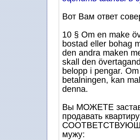
Вот Вам ответ сов
10 § Om en make ö
bostad eller bohag m
den andra maken med
skall den övertaga
belopp i pengar. Om 
betalningen, kan ma
denna.
Вы МОЖЕТЕ застав
продавать квартир
СООТВЕТСТВУЮЩ
мужу: