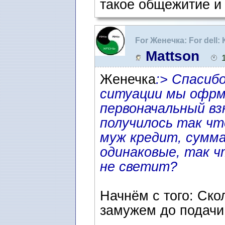
такое общежитие и 
For Женечка: For dell:
Швеции
Mattson
Женечка
:> Спасиб
ситуации мы офрми
первоначальный вз
получилось так чт
муж кредит, сумма
одинаковые, так ч
не светит?
Начнём с того: Ско
замужем до подачи