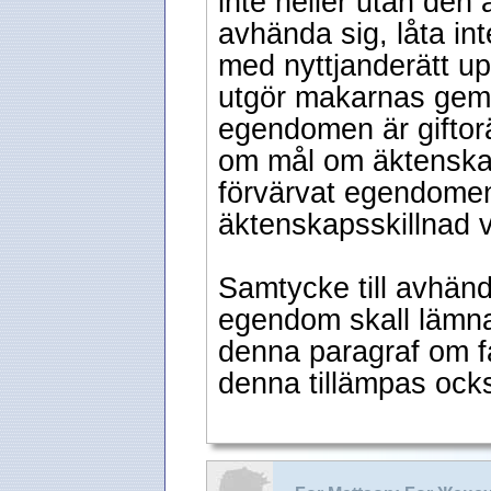
inte heller utan de
avhända sig, låta int
med nyttjanderätt u
utgör makarnas ge
egendomen är giftorä
om mål om äktenska
förvärvat egendomen 
äktenskapsskillnad 
Samtycke till avhände
egendom skall lämna
denna paragraf om f
denna tillämpas ocks