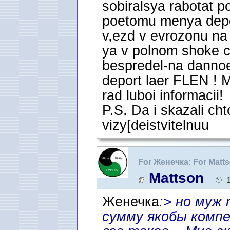
sobiralsya rabotat p
poetomu menya depo
v,ezd v evrozonu na
ya v polnom shoke ch
bespredel-na dannoe
deport laer FLEN ! M
rad luboi informacii!
P.S. Da i skazali ch
vizy[deistvitelnuu
For Женечка: For Matts
адвокат в Швеции
Mattson
Женечка
:> но муж
сумму якобы компе