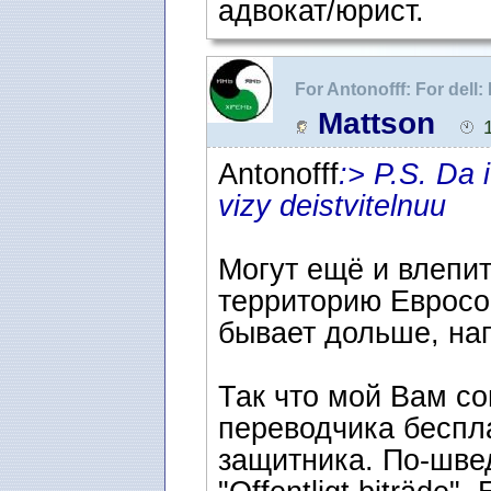
адвокат/юрист.
For Antonofff: For dell
Швеции
Mattson
Antonofff
:> P.S. Da 
vizy deistvitelnuu
Могут ещё и влепит
территорию Евросою
бывает дольше, нап
Так что мой Вам со
переводчика беспла
защитника. По-шве