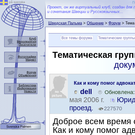
på svenska
П
Проект, он же виртуальный клуб, создан для 
и сочетания Швеции и Русскоязычных...
Шведская Пальма
>
Общение
>
Форум
> Тема
Все темы форума
Тематические группы
Клуб
Мероприятия
Посетители
Тематическая груп
Фотографии
Маркет
доку
Форум
Объявления
Как и кому помог адвока
Библиотека
Информация
dell
Обновлена:
Новости
мая 2006 г.
Юрид
проезд.
227570
Доброе всем время 
Svenska Palmen
Как и кому помог ад