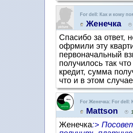
For dell: Как и кому 
Женечка
Спасибо за ответ, 
офрмили эту кварти
первоначальный взн
получилось так что
кредит, сумма полу
что и в этом случа
For Женечка: For dell:
Швеции
Mattson
Женечка
:> Посове