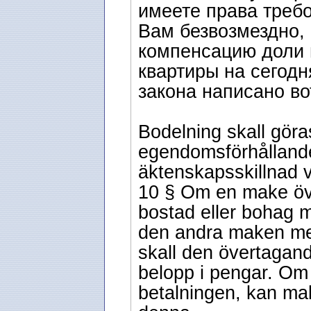
имеете права треб
Вам безвозмездно, 
компенсацию доли 
квартиры на сегод
закона написано во
Bodelning skall gör
egendomsförhålland
äktenskapsskillnad v
10 § Om en make ö
bostad eller bohag m
den andra maken med
skall den övertaga
belopp i pengar. Om 
betalningen, kan ma