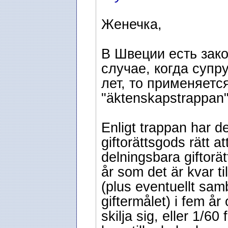
Женечка,
В Швеции есть закон
случае, когда супр
лет, то применяетс
"äktenskapstrappan"
Enligt trappan har 
giftorättsgods rätt at
delningsbara giftorä
år som det är kvar ti
(plus eventuellt samb
giftermålet) i fem år
skilja sig, eller 1/6