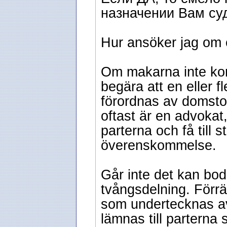
назначении Вам судо
Hur ansöker jag om 
Om makarna inte kom
begära att en eller f
förordnas av domsto
oftast är en advokat
parterna och få till st
överenskommelse.
Går inte det kan bod
tvångsdelning. Förrät
som undertecknas av
lämnas till parterna