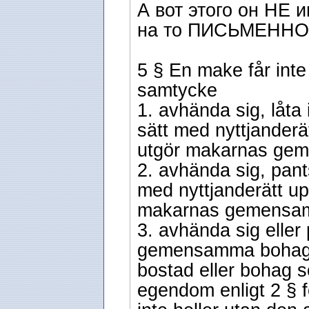
А вот этого он НЕ 
на то ПИСЬМЕННО
5 § En make får int
samtycke
1. avhända sig, låta 
sätt med nyttjander
utgör makarnas ge
2. avhända sig, pants
med nyttjanderätt u
makarnas gemensamm
3. avhända sig eller
gemensamma bohag. F
bostad eller bohag 
egendom enligt 2 § f