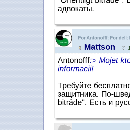
"Offentligt biträde
адвокаты.
For Antonofff: For dell
Швеции
Mattson
Antonofff
:> Mojet kt
informacii!
Требуйте бесплатно
защитника. По-шведс
biträde". Есть и р