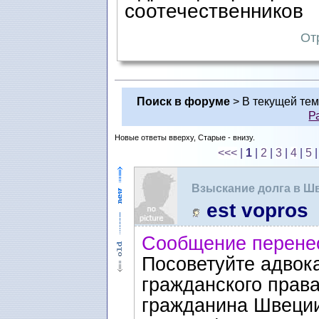
соотечественников
От
Поиск в форуме
> В текущей те
Р
Новые ответы вверху, Старые - внизу.
<<<
|
1
|
2
|
3
|
4
|
5
Взыскание долга в Ш
est vopros
Сообщение перене
Посоветуйте адвока
гражданского права
гражданина Швеции