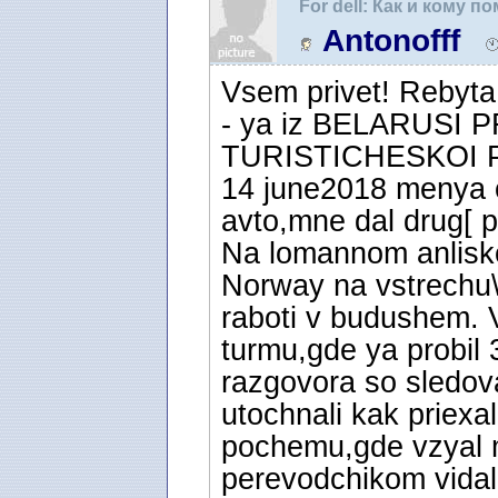
For dell: Как и кому 
Antonofff
Vsem privet! Rebyta
- ya iz BELARUSI
TURISTICHESKOI Pol
14 june2018 menya os
avto,mne dal drug[ p
Na lomannom anlisko
Norway na vstrechu
raboti v budushem. V
turmu,gde ya probil 
razgovora so sledov
utochnali kak priex
pochemu,gde vzyal ma
perevodchikom vidali