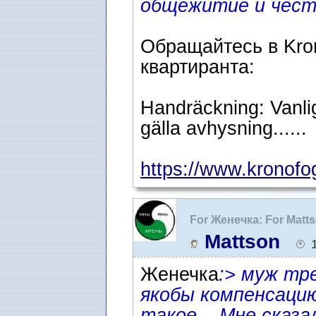
общежитие и чест
Обращайтесь в Kr
квартиранта:
Handräckning: Vanli
gälla avhysning......
https://www.kronofo
For Женечка: For Matts
адвокат в Швеции
Mattson
Женечка
:> муж тр
якобы компенсацию
такое... Мне сказ