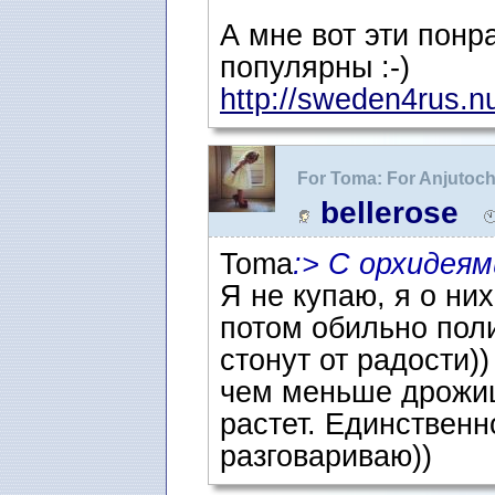
А мне вот эти понр
популярны :-)
http://sweden4rus.nu/
For Toma: For Anjutoc
любителям :)
bellerose
Toma
:> С орхидеям
Я не купаю, я о ни
потом обильно пол
стонут от радости)
чем меньше дрожиш
растет. Единственн
разговариваю))