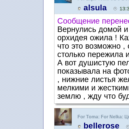
любящих поболтать.
alsula
13:
Сообщение перене
Вернулись домой и 
орхидея ожила ! Ка
что это возможно ,
столько пережила и
А вот душистую пе
показывала на фото
, нижние листья же
мелкими и жестким
землю , жду что буд
For Toma: For Nelka: 
bellerose