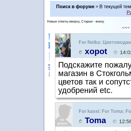
Поиск в форуме
> В текущей те
Р
Новые ответы вверху, Старые - внизу.
<<<
For Nelka: Цветовода
xopot
14:0
Подскажите пожалу
магазин в Стокгол
цветов так и сопут
удобрений etc.
For kassi: For Toma: Fo
Цветоводам-любителя
Toma
12:5