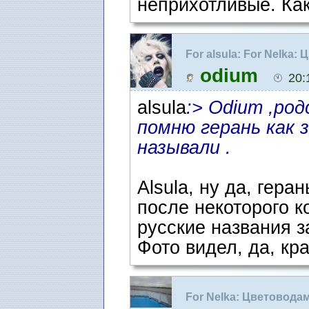
неприхотливые. Как
For alsula: For Nelka
odium
20:
alsula
:> Odium ,ро
помню герань как з
называли .
Alsula, ну да, гера
после некоторого к
русские названия 
Фото видел, да, кра
For Nelka: Цветовода