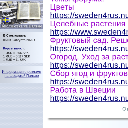
Цветы
https://sweden4rus.n
Целебные растения
https://www.sweden4r
В Стокгольме:
Фруктовый сад. Реш
06:03 6 августа 2026 г.
https://sweden4rus.n
Курсы валют
:
1 USD = 9,56 SEK
Огород. Уход за рас
1 RUB = 0,117 SEK
1 EUR = 11 SEK
https://sweden4rus.n
Сбор ягод и фруктов
Информация о рекламе
на Шведской Пальме
https://sweden4rus.n
Работа в Швеции
https://sweden4rus.n
От