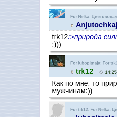
For Nelka: Цветовода
Anjutochka
trk12
:>природа сил
:)))
For lubopitnaja: For tr
любителям :)
trk12
14:25
Как по мне, то при
мужчинам:))
For trk12: For Nelka: