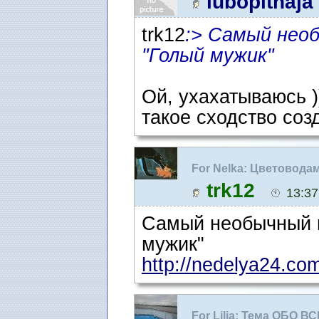
lubopitnaja
trk12
:> Самый нео
"Голый мужик"
Ой, ухахатываюсь )))
такое сходство соз
For Nelka: Цветовода
trk12
13:37
Самый необычный ц
мужик"
http://nedelya24.com
For Lilja: Тема ОБО 