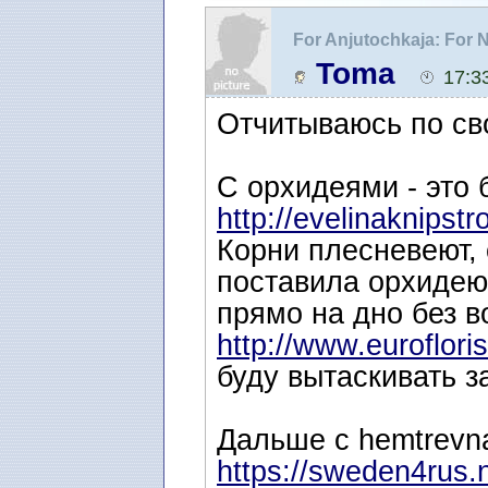
For Anjutochkaja: For
Toma
17:3
Отчитываюсь по св
С орхидеями - это 
http://evelinaknipst
Корни плесневеют, 
поставила орхидею
прямо на дно без в
http://www.eurofloris
буду вытаскивать за
Дальше с hemtrevn
https://sweden4rus.nu