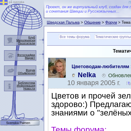
på svenska
П
Проект, он же виртуальный клуб, создан для 
и сочетания Швеции и Русскоязычных...
Шведская Пальма
>
Общение
>
Форум
> Тема
Все темы форума
Тематические группы
Клуб
Мероприятия
Посетители
Тематич
Фотографии
Маркет
Цветоводам-любителям :
Форум
Nelka
Объявления
Обновлен
10 января 2005 г.
Библиотека
Информация
Новости
Цветов и прочей зел
здорово:) Предлагаю
знаниями о "зелёных
Svenska Palmen
Темы форума: