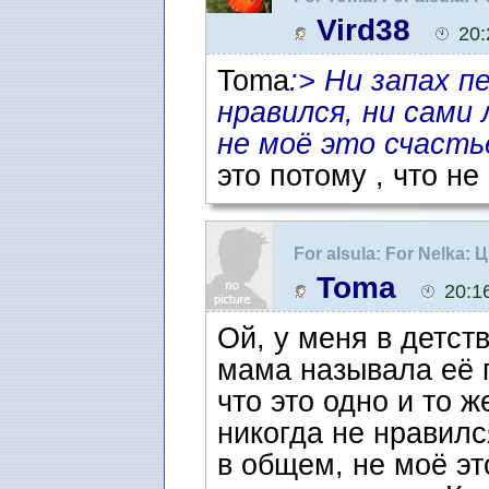
Vird38
20:
Toma
:> Ни запах п
нравился, ни сами 
не моё это счасть
это потому , что не
For alsula: For Nelka
Toma
20:1
Ой, у меня в детст
мама называла её г
что это одно и то 
никогда не нравился
в общем, не моё это