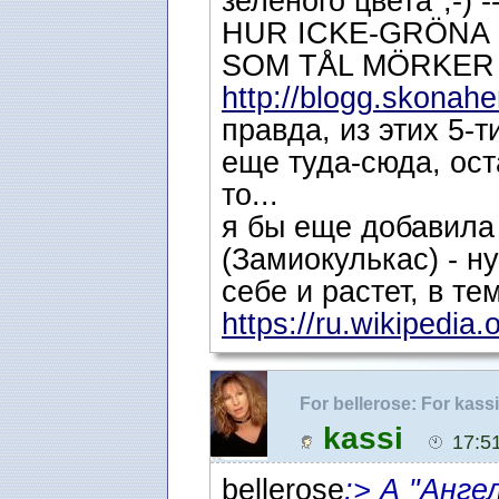
зеленого цвета";-
HUR ICKE-GRÖNA
SOM TÅL MÖRKER
http://blogg.skonah
правда, из этих 5-т
еще туда-сюда, ост
то...
я бы еще добавила
(Замиокулькас) - н
себе и растет, в те
https://ru.wikipedia.
For bellerose: For kass
Nelka: Цветоводам-лю
kassi
17:5
bellerose
:> А "Анг