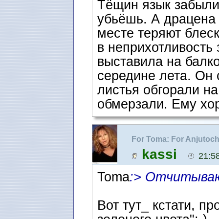
Тёщин язык забыли
убьёшь. А драцена
месте теряют блеск
в неприхотливость 
выставила на балко
середине лета. Он 
листья обгорали на
обмерзали. Ему хор
For Toma: For Anjutoc
любителям :)
kassi
21:5
Toma
:> Отчитываю
Вот тут_ кстати, пр