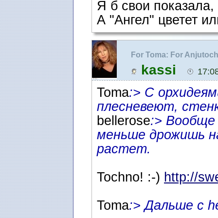
Я б свои показала,
А "Ангел" цветет ил
For Toma: For Anjutoc
любителям :)
kassi
17:0
Toma
:> С орхидеям
плесневеют, стен
bellerose
:> Вообще 
меньше дрожишь н
растет.
Tochno! :-)
http://sw
Toma
:> Дальше с h