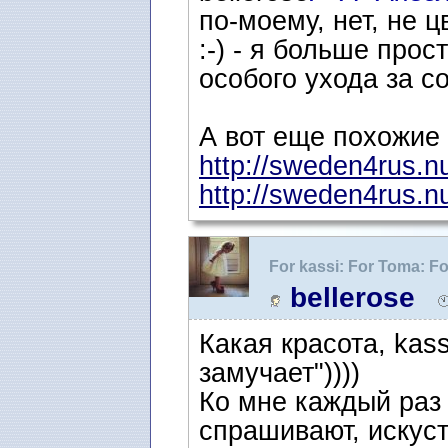
по-моему, нет, не ц
:-) - я больше про
особого ухода за со
А вот еще похожие -
http://sweden4rus.nu/
http://sweden4rus.nu/
For kassi: For Toma: Fo
Цветоводам-любителя
bellerose
Какая красота, kass
замучает"))))
Ко мне каждый раз 
спрашивают, искус