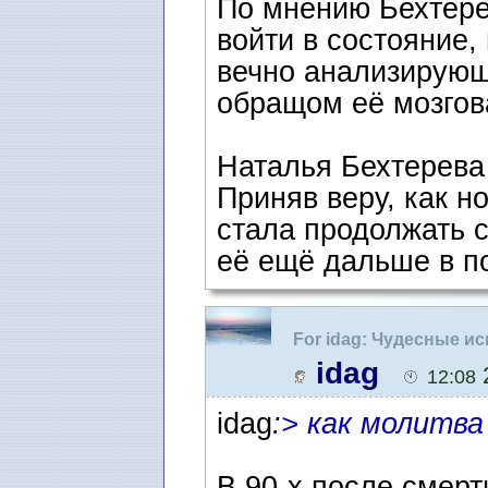
По мнению Бехтере
войти в состояние,
вечно анализирующ
обращом её мозгов
Наталья Бехтерева
Приняв веру, как н
стала продолжать 
её ещё дальше в по
For idag: Чудесные и
idag
2
12:08
idag
:> как молитва
В 90-х после смерт