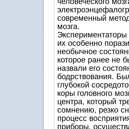
человеческого мозг
электроэнцефалог
современный метод
мозга.
Экспериментаторы 
их особенно пораз
необычное состояни
которое ранее не б
назвали его состо
бодрствования. Бы
глубокой сосредот
коры головного моз
центра, который тр
сомнению, резко сн
процесс восприяти
приборы, осуществ