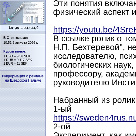
Эти понятия включаю
физический аспект 
https://youtu.be/4Sr
В ссылке ролик о то
В Стокгольме:
10:51 9 августа 2026 г.
Н.П. Бехтеревой", н
Курсы валют
:
исследователю, псих
1 USD = 9,56 SEK
1 RUB = 0,117 SEK
биологических наук,
1 EUR = 11 SEK
профессору, академ
Информация о рекламе
руководителю Инсти
на Шведской Пальме
Набранный из ролика
1-ый
https://sweden4rus.n
2-ой
Эксперимент, как и