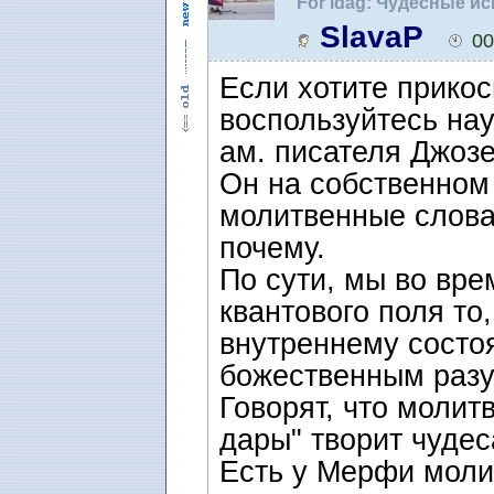
For idag: Чудесные и
SlavaP
00
Если хотите прикос
воспользуйтесь на
ам. писателя Джоз
Он на собственном 
молитвенные слова 
почему.
По сути, мы во вр
квантового поля то
внутреннему состоя
божественным раз
Говорят, что молит
дары" творит чудес
Есть у Мерфи молит