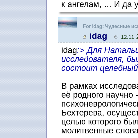
к ангелам, ... И да
For idag: Чудесные и
idag
2
12:11
idag
:> Для Наталь
исследователя, бы
состоит целебный
В рамках исследова
её родного научно 
психоневрологичес
Бехтерева, осущес
целью которого был
молитвенные слова