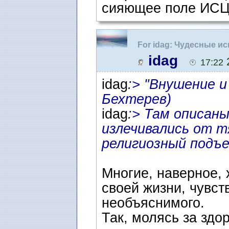
сияющее поле ИС
For idag: Чудесные и
idag
2
17:22
idag
:> "Внушение и
Бехтерев)
idag
:> Там описаны
излечивались от т
религиозный подъе
Многие, наверное, 
своей жизни, чувст
необъяснимого.
Так, молясь за здор