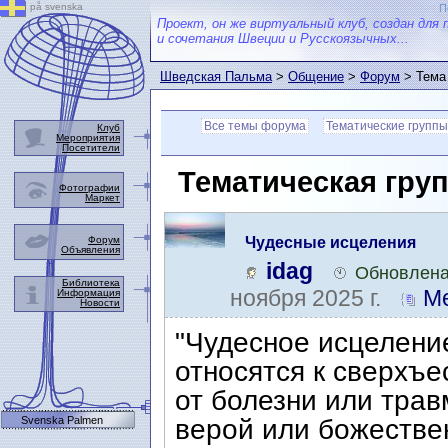
på svenska
П
Проект, он же виртуальный клуб, создан для 
и сочетания Швеции и Русскоязычных...
Шведская Пальма
>
Общение
>
Форум
> Тема
Все темы форума
Тематические группы
Клуб
Мероприятия
Посетители
Тематическая груп
Фотографии
Маркет
Форум
Чудесные исцеления
Объявления
idag
Обновлена
Библиотека
ноября 2025 г.
Ме
Информация
Новости
"Чудесное исцелени
относятся к сверхъ
от болезни или трав
Svenska Palmen
верой или божестве