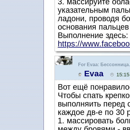
3. массируйте обл
указательным паль
ладони, проводя б
основания пальцев
Выполнение здесь:
https://www.facebook
For Evaa: Бессонница
Evaa
15:15
Вот ещё понравило
Чтобы спать крепк
выполняить перед 
каждое дв-е по 30 
1. массировать бо
между бровями - вве