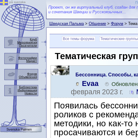
på svenska
П
Проект, он же виртуальный клуб, создан для 
и сочетания Швеции и Русскоязычных...
Шведская Пальма
>
Общение
>
Форум
> Тема
Все темы форума
Тематические группы
Клуб
Мероприятия
Посетители
Тематическая груп
Фотографии
Маркет
Форум
Бессонница. Способы, к
Объявления
Evaa
Обновлена
Библиотека
февраля 2023 г.
Информация
Новости
Появилась бессонни
роликов с рекоменд
методики, но как-то 
Svenska Palmen
просачиваются и бер