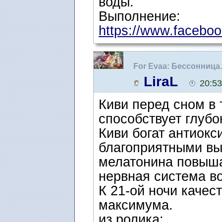
воды.
Выполнение:
https://www.faceboo
For Evaa: Бессонница
LiraL
20:53
Киви перед сном в 
способствует глубо
Киви богат антиок
благоприятными вы
мелатонина повыша
нервная система в
К 21-ой ночи качест
максимума.
из ролика: