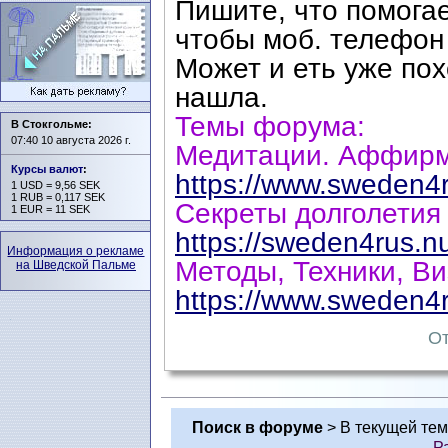
Пишите, что помогае
чтобы моб. телефон 
Может и еть уже пох
нашла.
Темы форума:
В Стокгольме:
07:40 10 августа 2026 г.
Медитации. Аффир
Курсы валют
:
https://www.sweden4r
1 USD = 9,56 SEK
1 RUB = 0,117 SEK
Секреты долголетия
1 EUR = 11 SEK
https://sweden4rus.n
Информация о рекламе
Методы, Техники, В
на Шведской Пальме
https://www.sweden4r
От
Поиск в форуме
> В текущей те
Р