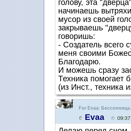
голову, эта "дверца
начинаешь вытряхи
мусор из своей гол
закрываешь "дверцу
говоришь:
- Создатель всего 
меня своими Божес
Благодарю.
И можешь сразу зас
Техника помогает б
(из Инст., техника 
For Evaa: Бессонница
Evaa
09:37
Делаю перед сном 