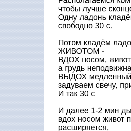
Располагаемся ком
чтобы лучше сконц
Одну ладонь кладё
свободно 30 с.
Потом кладём ладо
ЖИВОТОМ -
ВДОХ носом, живот
а грудь неподвижн
ВЫДОХ медленный ч
задуваем свечу, пр
И так 30 с
И далее 1-2 мин д
вдох носом живот п
расширяется,